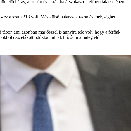
 büntetőeljárás, a román és ukrán határszakaszon elfogottak esetében
ig - ez a szám 213 volt. Más külső határszakaszon és mélységben a
tábor, ami azonban már ősszel is annyira tele volt, hogy a férfiak
otokból összetákolt odúkba tudnak húzódni a hideg elől.