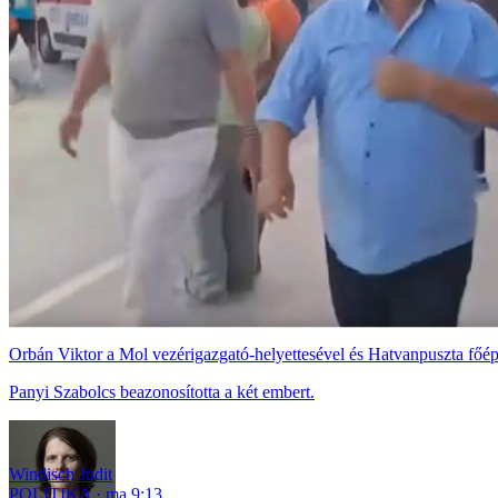
Orbán Viktor a Mol vezérigazgató-helyettesével és Hatvanpuszta főépí
Panyi Szabolcs beazonosította a két embert.
Windisch Judit
POLITIKA
ma 9:13