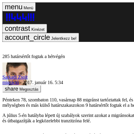
Menü
Kinézet
Jelentkezz be!
285 határsértőt fogtak a hétvégén
Sarkadi Zsolt
migráció
2017. január 16. 5:34
Megosztás
Pénteken 78, szombaton 110, vasárnap 88 migránst tartóztattak fel, és 
mélységben és más külső határszakaszokon 9 határsértőt fogtak el a h
A július 5-én hatályba lépett új szabályok szerint azokat a migránsokat,
és útbaigazítják a legközelebbi tranzitzóna felé.