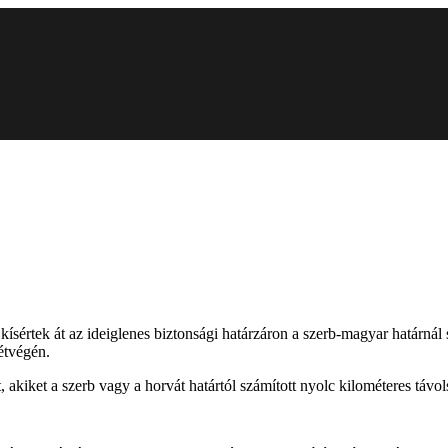
kísértek át az ideiglenes biztonsági határzáron a szerb-magyar határnál s
étvégén.
 akiket a szerb vagy a horvát határtól számított nyolc kilométeres távols