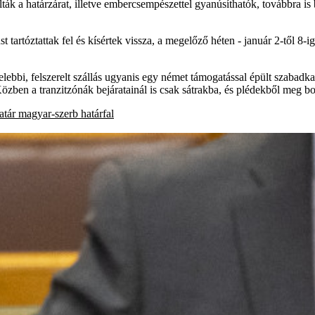
ák a határzárat, illetve embercsempészettel gyanúsíthatók, továbbra is
 tartóztattak fel és kísértek vissza, a megelőző héten - január 2-től 8-
bbi, felszerelt szállás ugyanis egy német támogatással épült szabadkai 
özben a tranzitzónák bejáratainál is csak sátrakba, és plédekből meg b
atár
magyar-szerb határfal