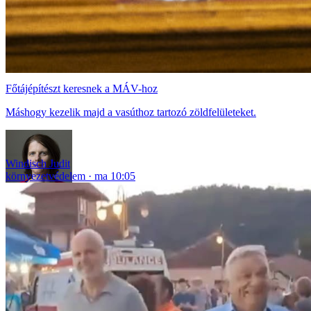
Főtájépítészt keresnek a MÁV-hoz
Máshogy kezelik majd a vasúthoz tartozó zöldfelületeket.
Windisch Judit
környezetvédelem
ma 10:05