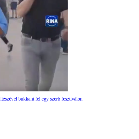
tészével bukkant fel egy szerb fesztiválon