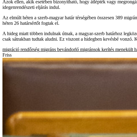
Azok ellen, akik esetében bizonyítható, hogy átlépték vagy megrongált
idegenrendészeti eljárás indul.
Az elmúlt héten a szerb-magyar határ térségében összesen 389 migránst
héten 26 határsértőt fogtak el.
A hideg miatt többen indulnak útnak, a magyar-szerb határhoz legközele
csak sátrakban tudtak aludni. Ez viszont a hidegben kevésbé vonzó. K
migráció
rendőrség
migráns
bevándorló
migránsok
kerítés
menekült
h
Friss