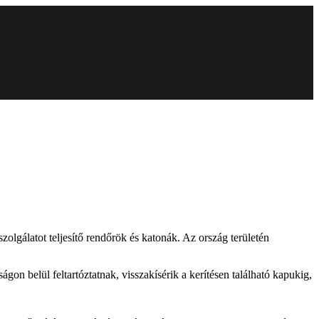
zolgálatot teljesítő rendőrök és katonák. Az ország területén
ágon belül feltartóztatnak, visszakísérik a kerítésen található kapukig,