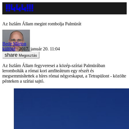
Az Iszlám Állam megint rombolja Palmürát
Bede Márton
külföld
2017. január 20. 11:04
Megosztás
Az Iszlám Állam fegyveresei a közép-szíriai Palmürában
lerombolták a római kori amfiteátrum egy részét és
megsemmisítettek a híres római négyeskaput, a Tetrapülont - közölte
pénteken a szíriai sajtó.