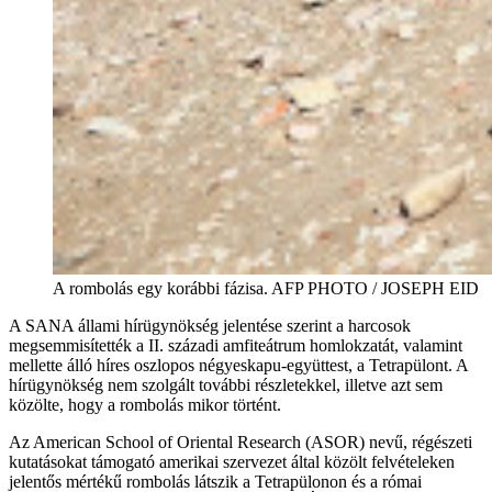
A rombolás egy korábbi fázisa. AFP PHOTO / JOSEPH EID
A SANA állami hírügynökség jelentése szerint a harcosok
megsemmisítették a II. századi amfiteátrum homlokzatát, valamint
mellette álló híres oszlopos négyeskapu-együttest, a Tetrapülont. A
hírügynökség nem szolgált további részletekkel, illetve azt sem
közölte, hogy a rombolás mikor történt.
Az American School of Oriental Research (ASOR) nevű, régészeti
kutatásokat támogató amerikai szervezet által közölt felvételeken
jelentős mértékű rombolás látszik a Tetrapülonon és a római