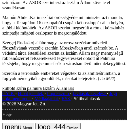
színházon. Az ASOR szerint ezt az Iszlám Állam követte el
szándékosan.
Mamún Abdel-Karim szíriai örökségvédelmi miniszter azt mondta,
hogy a Tetrapülon 16 oszlopából csupán két oszloppár áll a helyén,
a többi kidöntötték. Az ASOR szerint megsérült a római körszínház
színpadja mögötti oszlopsor is megrongálódott.
Szergej Rudszkoj altábornagy, az orosz vezérkar műveleti
főosztályának vezetője szerdán Moszkvában arról számolt be. A
védelmi tárca értesülései szerint az Iszlám Állam nagy mennyiségű
robbanószerrel felszerelkezett fegyvereseket dobott át Palmüra
térségébe, hogy megsemmisítsék a városban lévő műemlékegyüttest.
Szerdán a terroristák embereket végeztek ki az amfiteátrumban, a
foglyok némelyikét agyonlőtték, másokat lefejeztek. (
via MTI
)
külföld
szíria
palmüra
Iszlám Állam
isis
GYIK
Hibát jelentek
Impresszum
Javítások kezelése
Jogi
dokumentumok
Médiaajánlat
RSS
Sütibeállítások
©
2026
Magyar Jeti Zrt.
Vége
Menü
Címlap