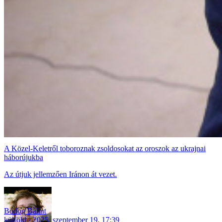
A Közel-Keletről toboroznak zsoldosokat az oroszok az ukrajnai
háborújukba
Az útjuk jellemzően Iránon át vezet.
Bódog Bálint
külföld
2025. szeptember 19. 17:39