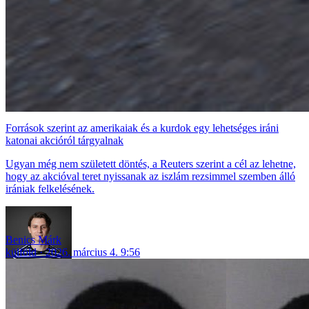
Források szerint az amerikaiak és a kurdok egy lehetséges iráni
katonai akcióról tárgyalnak
Ugyan még nem született döntés, a Reuters szerint a cél az lehetne,
hogy az akcióval teret nyissanak az iszlám rezsimmel szemben álló
irániak felkelésének.
Benics Márk
külföld
2026. március 4. 9:56