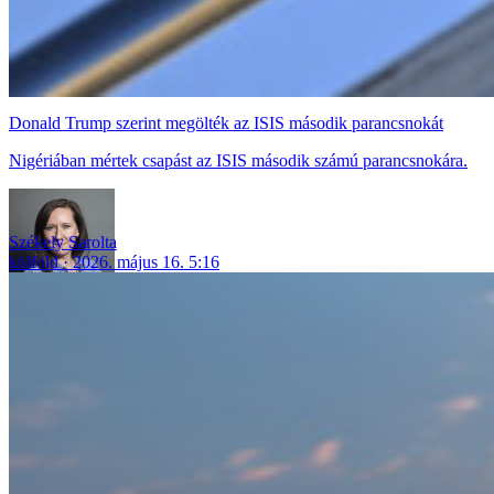
Donald Trump szerint megölték az ISIS második parancsnokát
Nigériában mértek csapást az ISIS második számú parancsnokára.
Székely Sarolta
külföld
2026. május 16. 5:16