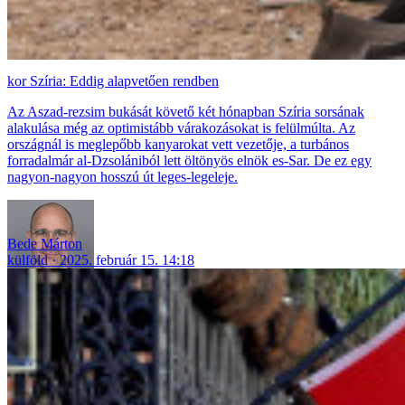
Szíria: Eddig alapvetően rendben
Az Aszad-rezsim bukását követő két hónapban Szíria sorsának
alakulása még az optimistább várakozásokat is felülmúlta. Az
országnál is meglepőbb kanyarokat vett vezetője, a turbános
forradalmár al-Dzsolániból lett öltönyös elnök es-Sar. De ez egy
nagyon-nagyon hosszú út leges-legeleje.
Bede Márton
külföld
2025. február 15. 14:18