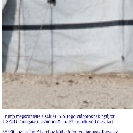
Trump megszüntette a szíriai ISIS-fogolytáboroknak nyújtott
USAID támogatást, csütörtökön az EU rendkívüli ülést tart
55 000, az Iszlám Államhoz köthető foglyot tartanak fogva az