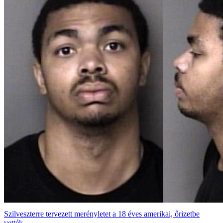
Szilveszterre tervezett merényletet a 18 éves amerikai, őrizetbe
vették