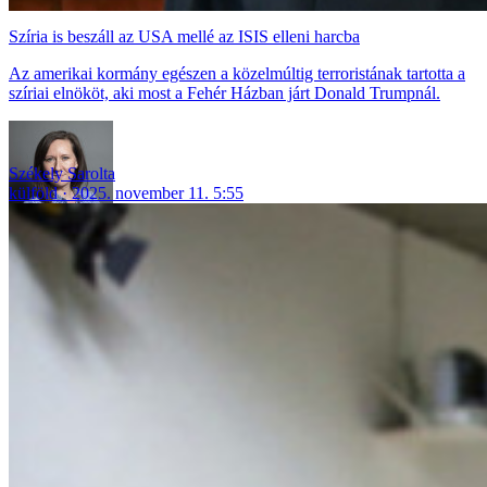
Szíria is beszáll az USA mellé az ISIS elleni harcba
Az amerikai kormány egészen a közelmúltig terroristának tartotta a
szíriai elnököt, aki most a Fehér Házban járt Donald Trumpnál.
Székely Sarolta
külföld
2025. november 11. 5:55