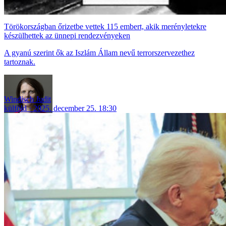
Törökországban őrizetbe vettek 115 embert, akik merényletekre
készülhettek az ünnepi rendezvényeken
A gyanú szerint ők az Iszlám Állam nevű terrorszervezethez
tartoznak.
Windisch Judit
külföld
2025. december 25. 18:30