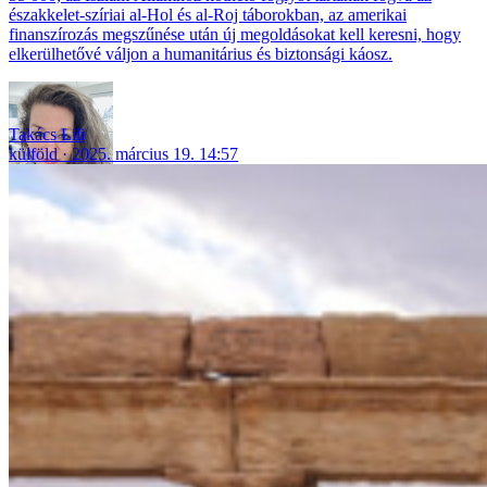
északkelet-szíriai al-Hol és al-Roj táborokban, az amerikai
finanszírozás megszűnése után új megoldásokat kell keresni, hogy
elkerülhetővé váljon a humanitárius és biztonsági káosz.
Takács Lili
külföld
2025. március 19. 14:57