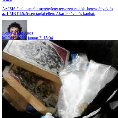
Az ISIS által inspirált merényletet tervezett zsidók, keresztények és
az LMBT-közösség tagjai ellen. Akár 20 évet és kaphat.
Keller-Alánt Ákos
külföld
2026. január 3. 15:04