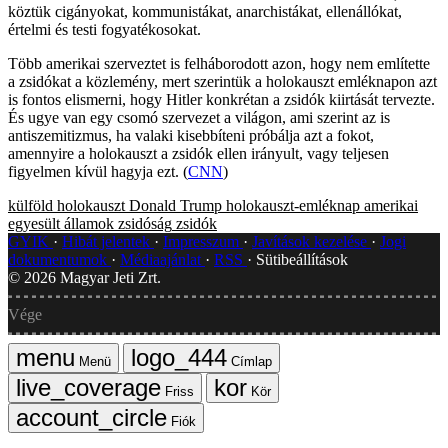
köztük cigányokat, kommunistákat, anarchistákat, ellenállókat,
értelmi és testi fogyatékosokat.
Több amerikai szerveztet is felháborodott azon, hogy nem említette
a zsidókat a közlemény, mert szerintük a holokauszt emléknapon azt
is fontos elismerni, hogy Hitler konkrétan a zsidók kiirtását tervezte.
És ugye van egy csomó szervezet a világon, ami szerint az is
antiszemitizmus, ha valaki kisebbíteni próbálja azt a fokot,
amennyire a holokauszt a zsidók ellen irányult, vagy teljesen
figyelmen kívül hagyja ezt. (
CNN
)
külföld
holokauszt
Donald Trump
holokauszt-emléknap
amerikai
egyesült államok
zsidóság
zsidók
GYIK
Hibát jelentek
Impresszum
Javítások kezelése
Jogi
dokumentumok
Médiaajánlat
RSS
Sütibeállítások
©
2026
Magyar Jeti Zrt.
Vége
Menü
Címlap
Friss
Kör
Fiók