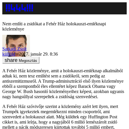
Nem említi a zsidókat a Fehér Ház holokauszt-emléknapi
közleménye
Sarkadi Zsolt
külföld
2017. január 29. 8:36
Megosztás
A Fehér Ház közleménye, amit a holokauszt-emléknap alkalmából
adtak ki, nem tesz említést sem a zsidókról, sem pedig az
antiszemitizmusról. A Trump-adminisztráció első ilyen közleménye
ebből a szempontból éles ellentétet képez Barack Obama vagy
George W. Bush hasonló közleményeihez képest, azokban ugyanis
nagy hangsúllyal szerepeltek a zsidóság szenvedései.
A Fehér Ház szóvivője szerint a közlemény azért lett ilyen, mert
Trumpék igyekeztek megemlékezni minden csoportról, ami
szenvedett a holokauszt alatt. Még küldtek egy Huffington Post
cikket is, ami leírja, hogy a nagyjából 6 millió lemészárolt zsidó
mellett a nácik módszeresen kiirtottak további 5 millió embert,