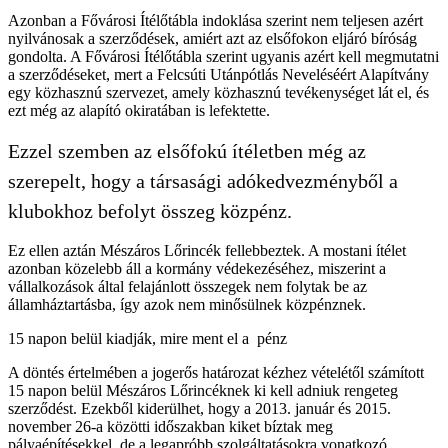
Azonban a Fővárosi Ítélőtábla indoklása szerint nem teljesen azért
nyilvánosak a szerződések, amiért azt az elsőfokon eljáró bíróság
gondolta. A Fővárosi Ítélőtábla szerint ugyanis azért kell megmutatni
a szerződéseket, mert a Felcsúti Utánpótlás Neveléséért Alapítvány
egy közhasznú szervezet, amely közhasznú tevékenységet lát el, és
ezt még az alapító okiratában is lefektette.
Ezzel szemben az elsőfokú ítéletben még az
szerepelt, hogy a társasági adókedvezményből a
klubokhoz befolyt összeg közpénz.
Ez ellen aztán Mészáros Lőrincék fellebbeztek. A mostani ítélet
azonban közelebb áll a kormány védekezéséhez, miszerint a
vállalkozások által felajánlott összegek nem folytak be az
államháztartásba, így azok nem minősülnek közpénznek.
15 napon belül kiadják, mire ment el a pénz
A döntés értelmében a jogerős határozat kézhez vételétől számított
15 napon belül Mészáros Lőrincéknek ki kell adniuk rengeteg
szerződést. Ezekből kiderülhet, hogy a 2013. január és 2015.
november 26-a közötti időszakban kiket bíztak meg
pályaépítésekkel, de a legapróbb szolgáltatásokra vonatkozó