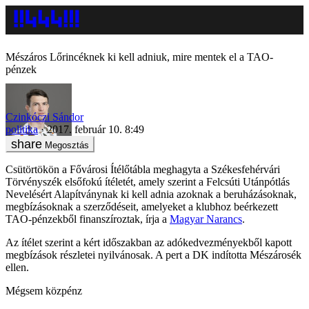
Mészáros Lőrincéknek ki kell adniuk, mire mentek el a TAO-
pénzek
Czinkóczi Sándor
politika
2017. február 10. 8:49
Megosztás
Csütörtökön a Fővárosi Ítélőtábla meghagyta a Székesfehérvári
Törvényszék elsőfokú ítéletét, amely szerint a Felcsúti Utánpótlás
Nevelésért Alapítványnak ki kell adnia azoknak a beruházásoknak,
megbízásoknak a szerződéseit, amelyeket a klubhoz beérkezett
TAO-pénzekből finanszíroztak, írja a
Magyar Narancs
.
Az ítélet szerint a kért időszakban az adókedvezményekből kapott
megbízások részletei nyilvánosak. A pert a DK indította Mészárosék
ellen.
Mégsem közpénz