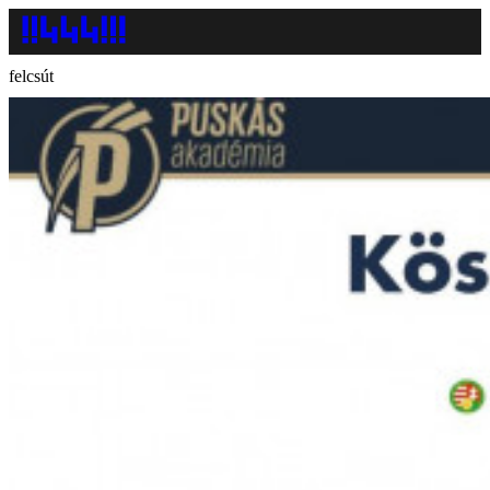
felcsút