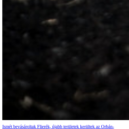
Ismét bevásároltak Flierék, újabb területek kerültek az Orbán-