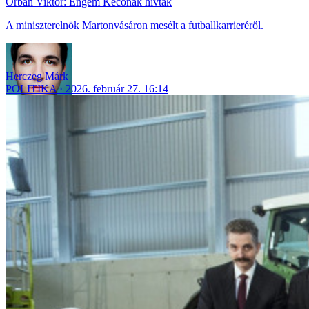
Orbán Viktor: Engem Kecónak hívtak
A miniszterelnök Martonvásáron mesélt a futballkarrieréről.
Herczeg Márk
POLITIKA
2026. február 27. 16:14