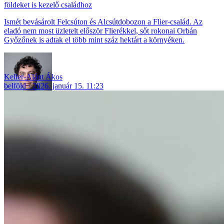
földeket is kezelő családhoz
Ismét bevásárolt Felcsúton és Alcsútdobozon a Flier-család. Az
eladó nem most üzletelt először Flierékkel, sőt rokonai Orbán
Győzőnek is adtak el több mint száz hektárt a környéken.
Keller-Alánt Ákos
belföld
2026. január 15. 11:23