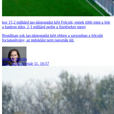
15,2 milliárd tao-támogatást kért Felcsút, ennek több mint a fele
a határon túlra, 2,3 milliárd pedig a fizetésekre megy
Brutálisan sok tao-támogatást kért ebben a szezonban a felcsúti
focialapítvány, az indoklást nem ragozták túl.
Székely Sarolta
foci
2026. február 11. 16:57