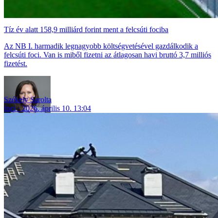
Tíz év alatt 158,9 milliárd forint ment a felcsúti fociba
Az NB I. harmadik legnagyobb költségvetésével gazdálkodik a
felcsúti foci. Van is miből fizetni az átlagosan havi bruttó 3,7 milliós
fizetést.
Székely Sarolta
foci
2026. április 10. 13:04