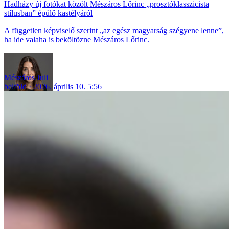
Hadházy új fotókat közölt Mészáros Lőrinc „prosztóklasszicista
stílusban” épülő kastélyáról
A független képviselő szerint „az egész magyarság szégyene lenne”,
ha ide valaha is beköltözne Mészáros Lőrinc.
Mészáros Juli
belföld
2026. április 10. 5:56