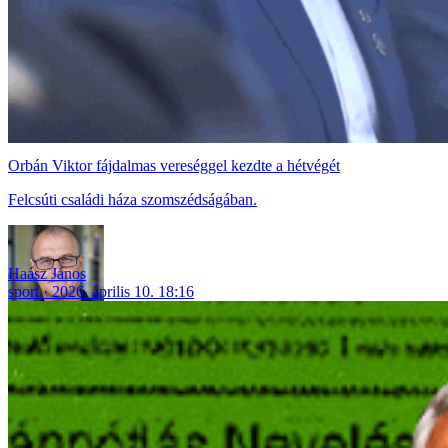
Orbán Viktor fájdalmas vereséggel kezdte a hétvégét
Felcsúti családi háza szomszédságában.
Haász János
sport
2026. április 10. 18:16