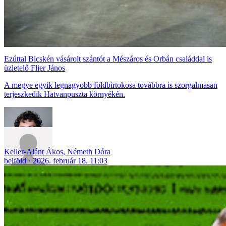
Ezúttal Bicskén vásárolt szántót a Mészáros és Orbán családdal is
üzletelő Flier János
A megye egyik legnagyobb földbirtokosa továbbra is szorgalmasan
terjeszkedik Hatvanpuszta környékén.
Keller-Alánt Ákos
,
Németh Dóra
belföld
2026. február 18. 11:03