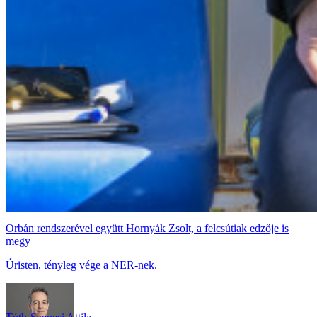
Orbán rendszerével együtt Hornyák Zsolt, a felcsútiak edzője is
megy
Úristen, tényleg vége a NER-nek.