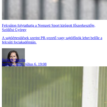
Felcsúton folytathatja a Nemzeti Sport kirúgott főszerkesztője,
Szöllősi György
A sajtóértesülések szerint PR-vezető vagy sajtófőnök lehet belőle a
felcsúti fociakadémián.
Székely Sarolta
belföld
2026. július 6. 19:08