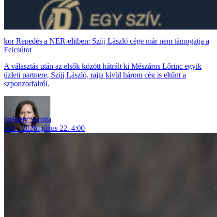
Repedés a NER-elitben: Szíjj László cége már nem támogatja a
Felcsútot
A választás után az elsők között hátrált ki Mészáros Lőrinc egyik
üzleti partnere, Szíjj László, rajta kívül három cég is eltűnt a
szponzorfalról.
Székely Sarolta
foci
2026. július 22. 4:00