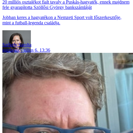
20 milliós osztalékot fialt tavaly a Puskás-hagyaték, ennek majdnem
fele gyarapította Szöllősi György bankszámláját
Jobban keres a hagyatékon a Nemzeti Sport volt főszerkesztője,
mint a futball-legenda családja.
Székely Sarolta
gazdaság
július 6. 13:36