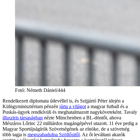
Fotó
:
Németh Dániel/444
Rendelkezett diplomata útlevéllel is, és Szijjártó Péter idején a
Külügyminisztérium pénzén
járta a világot
a magyar futball és a
Puskás-ügyek rendkívüli és meghatalmazott nagyköveteként. Tavaly
illusztris társaságban
nézte Münchenben a BL-döntőt, ahova
Mészáros Lőrinc 22 milliárdos magángépével utazott. 11 éve pedig a
Magyar Sportújságírók Szövetségének az elnöke, de a szövetség
több tagja is
megszabadulna Szöllősitől
. Az őt leváltani akarók