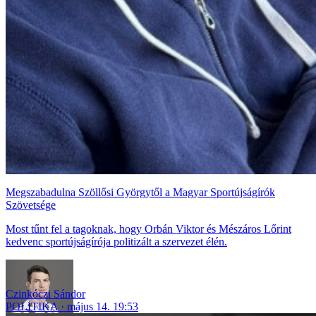
Megszabadulna Szöllősi Györgytől a Magyar Sportújságírók
Szövetsége
Most tűnt fel a tagoknak, hogy Orbán Viktor és Mészáros Lőrint
kedvenc sportújságírója politizált a szervezet élén.
Czinkóczi Sándor
POLITIKA
május 14. 19:53