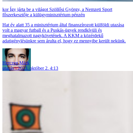
Így járta be a világot Szöllősi György, a Nemzeti Sport
főszerkesztője a külügyminisztérium pénzén
Hat év alatt 35 a minisztérium által finanszírozott külföldi utazása
volt a magyar futball és a Puskás-ügyek rendkívüli és
meghatalmazott nagykövetének. A KKM a közérdekű
adatigénylésünkre sem árulta el, hogy ez mennyibe került nekünk.
Herczeg Márk
utazás
2023. október 2. 4:13