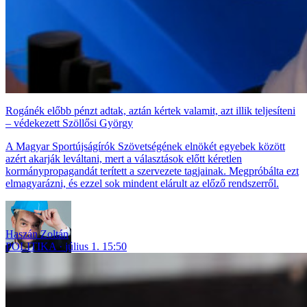
Rogánék előbb pénzt adtak, aztán kértek valamit, azt illik teljesíteni
– védekezett Szöllősi György
A Magyar Sportújságírók Szövetségének elnökét egyebek között
azért akarják leváltani, mert a választások előtt kéretlen
kormánypropagandát terített a szervezete tagjainak. Megpróbálta ezt
elmagyarázni, és ezzel sok mindent elárult az előző rendszerről.
Haszán Zoltán
POLITIKA
július 1. 15:50