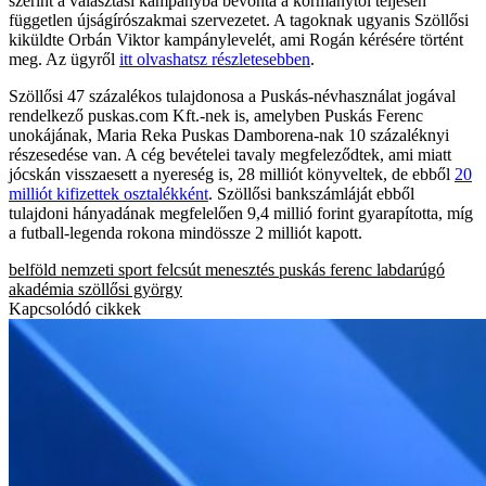
szerint a választási kampányba bevonta a kormánytól teljesen
független újságírószakmai szervezetet. A tagoknak ugyanis Szöllősi
kiküldte Orbán Viktor kampánylevelét, ami Rogán kérésére történt
meg. Az ügyről
itt olvashatsz részletesebben
.
Szöllősi 47 százalékos tulajdonosa a Puskás-névhasználat jogával
rendelkező puskas.com Kft.-nek is, amelyben Puskás Ferenc
unokájának, Maria Reka Puskas Damborena-nak 10 százaléknyi
részesedése van. A cég bevételei tavaly megfeleződtek, ami miatt
jócskán visszaesett a nyereség is, 28 milliót könyveltek, de ebből
20
milliót kifizettek osztalékként
. Szöllősi bankszámláját ebből
tulajdoni hányadának megfelelően 9,4 millió forint gyarapította, míg
a futball-legenda rokona mindössze 2 milliót kapott.
belföld
nemzeti sport
felcsút
menesztés
puskás ferenc labdarúgó
akadémia
szöllősi györgy
Kapcsolódó cikkek