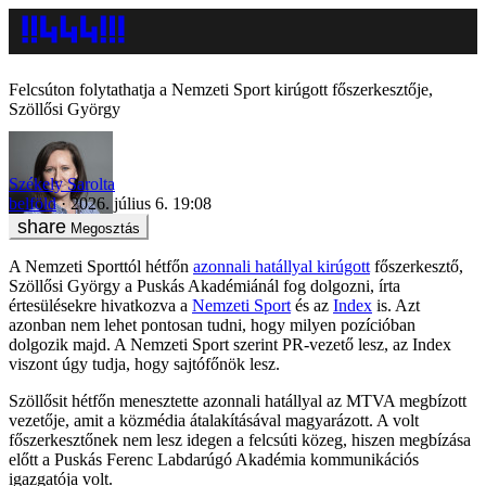
Felcsúton folytathatja a Nemzeti Sport kirúgott főszerkesztője,
Szöllősi György
Székely Sarolta
belföld
2026. július 6. 19:08
Megosztás
A Nemzeti Sporttól hétfőn
azonnali hatállyal kirúgott
főszerkesztő,
Szöllősi György a Puskás Akadémiánál fog dolgozni, írta
értesülésekre hivatkozva a
Nemzeti Sport
és az
Index
is. Azt
azonban nem lehet pontosan tudni, hogy milyen pozícióban
dolgozik majd. A Nemzeti Sport szerint PR-vezető lesz, az Index
viszont úgy tudja, hogy sajtófőnök lesz.
Szöllősit hétfőn menesztette azonnali hatállyal az MTVA megbízott
vezetője, amit a közmédia átalakításával magyarázott. A volt
főszerkesztőnek nem lesz idegen a felcsúti közeg, hiszen megbízása
előtt a Puskás Ferenc Labdarúgó Akadémia kommunikációs
igazgatója volt.