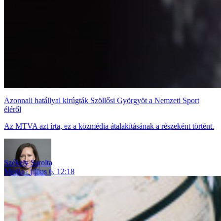
Azonnali hatállyal kirúgták Szöllősi Györgyöt a Nemzeti Sport
éléről
Az MTVA azt írta, ez a közmédia átalakításának a részeként történt.
Székely Sarolta
Média
július 6. 12:18