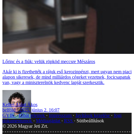
Lőrinc és a fiúk: velük röpköd meccsre Mészáros
Akár ki is fizethették a rájuk eső kerozinpénzt, mert ugyan nem piaci
alapon sikeresek, de mind milliárdos cégeket vezetnek, focicsapatuk
van, vagy a miniszterelnök kedvenc lapját szerkesztik.
Keller-Alánt Ákos
belföld
2025. június 2. 16:07
GYIK
Hibát jelentek
Impresszum
Javítások kezelése
Jogi
dokumentumok
Médiaajánlat
RSS
Sütibeállítások
©
2026
Magyar Jeti Zrt.