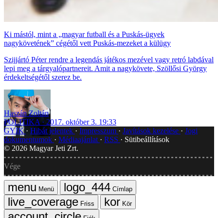
Ki mástól, mint a „magyar futball és a Puskás-ügyek
nagykövetének” cégétől vett Puskás-mezeket a külügy
Szijjártó Péter rendre a legendás játékos mezével vagy retró labdával
lepi meg a tárgyalópartnereit. Amit a nagykövete, Szöllősi György
érdekeltségétől szerez be.
Haszán Zoltán
POLITIKA
2017. október 3. 19:33
GYIK
Hibát jelentek
Impresszum
Javítások kezelése
Jogi
dokumentumok
Médiaajánlat
RSS
Sütibeállítások
©
2026
Magyar Jeti Zrt.
Vége
Menü
Címlap
Friss
Kör