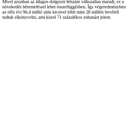
Mivel azonban az átlagos dolgozói létszám változatlan maradt, ez a
növekedés béremeléssel lehet összefüggésben. Így végeredményben
az előz évi 96,4 millió után kicsivel több mint 28 milliós bevételt
tudtak elkönyvelni, ami közel 71 százalékos zuhanást jelent.