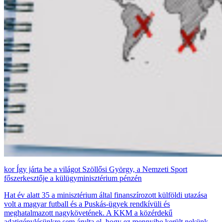
Így járta be a világot Szöllősi György, a Nemzeti Sport
főszerkesztője a külügyminisztérium pénzén
Hat év alatt 35 a minisztérium által finanszírozott külföldi utazása
volt a magyar futball és a Puskás-ügyek rendkívüli és
meghatalmazott nagykövetének. A KKM a közérdekű
adatigénylésünkre sem árulta el, hogy ez mennyibe került nekünk.