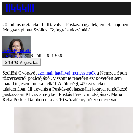
20 milliós osztalékot fialt tavaly a Puskás-hagyaték, ennek majdnem
fele gyarapította Szöllősi György bankszámláját
Székely Sarolta
gazdaság
2026. július 6. 13:36
Megosztás
Szöllősi Györgyöt
azonnali hatállyal menesztették
a Nemzeti Sport
főszerkesztői pozíciójából, viszont feltehetően ezt követően sem
marad teljesen munka nélkül. A többségi, 47 százalékos
tulajdonában áll ugyanis a Puskás-névhasználat jogával rendelkező
puskas.com Kft. is, amelyben Puskás Ferenc unokájának, Maria
Reka Puskas Damborena-nak 10 százaléknyi részesedése van.