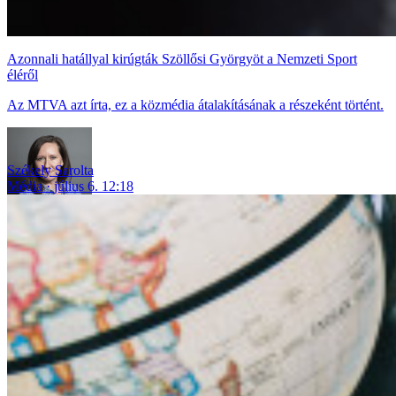
Azonnali hatállyal kirúgták Szöllősi Györgyöt a Nemzeti Sport
éléről
Az MTVA azt írta, ez a közmédia átalakításának a részeként történt.
Székely Sarolta
Média
július 6. 12:18