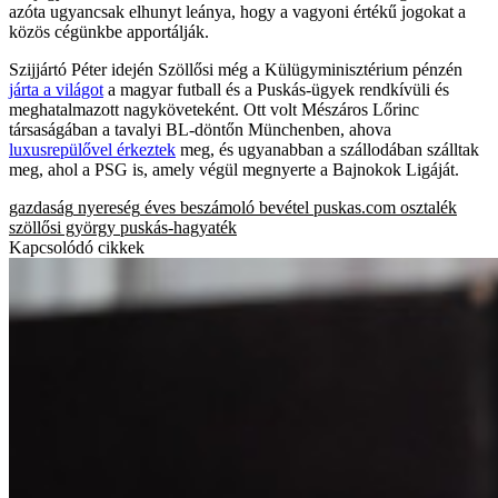
azóta ugyancsak elhunyt leánya, hogy a vagyoni értékű jogokat a
közös cégünkbe apportálják.
Szijjártó Péter idején Szöllősi még a Külügyminisztérium pénzén
járta a világot
a magyar futball és a Puskás-ügyek rendkívüli és
meghatalmazott nagyköveteként. Ott volt Mészáros Lőrinc
társaságában a tavalyi BL-döntőn Münchenben, ahova
luxusrepülővel érkeztek
meg, és ugyanabban a szállodában szálltak
meg, ahol a PSG is, amely végül megnyerte a Bajnokok Ligáját.
gazdaság
nyereség
éves beszámoló
bevétel
puskas.com
osztalék
szöllősi györgy
puskás-hagyaték
Kapcsolódó cikkek