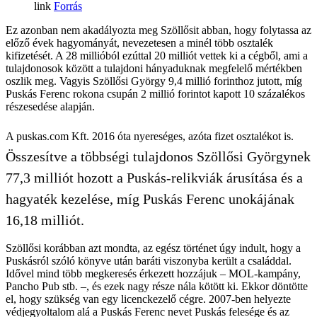
Forrás
Ez azonban nem akadályozta meg Szöllősit abban, hogy folytassa az
előző évek hagyományát, nevezetesen a minél több osztalék
kifizetését. A 28 millióból ezúttal 20 milliót vettek ki a cégből, ami a
tulajdonosok között a tulajdoni hányaduknak megfelelő mértékben
oszlik meg. Vagyis Szöllősi György 9,4 millió forinthoz jutott, míg
Puskás Ferenc rokona csupán 2 millió forintot kapott 10 százalékos
részesedése alapján.
A puskas.com Kft. 2016 óta nyereséges, azóta fizet osztalékot is.
Összesítve a többségi tulajdonos Szöllősi Györgynek
77,3 milliót hozott a Puskás-relikviák árusítása és a
hagyaték kezelése, míg Puskás Ferenc unokájának
16,18 milliót.
Szöllősi korábban azt mondta, az egész történet úgy indult, hogy a
Puskásról szóló könyve után baráti viszonyba került a családdal.
Idővel mind több megkeresés érkezett hozzájuk – MOL-kampány,
Pancho Pub stb. –, és ezek nagy része nála kötött ki. Ekkor döntötte
el, hogy szükség van egy licenckezelő cégre. 2007-ben helyezte
védjegyoltalom alá a Puskás Ferenc nevet Puskás felesége és az