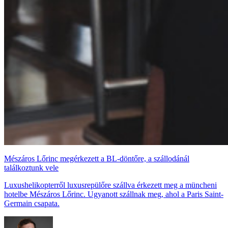
Mészáros Lőrinc megérkezett a BL-döntőre, a szállodánál
találkoztunk vele
Luxushelikopterről luxusrepülőre szállva érkezett meg a müncheni
hotelbe Mészáros Lőrinc. Ugyanott szállnak meg, ahol a Paris Saint-
Germain csapata.