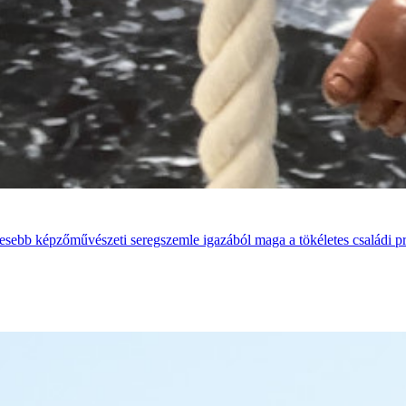
íresebb képzőművészeti seregszemle igazából maga a tökéletes családi p