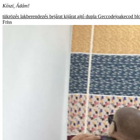
Köszi, Ádám!
tükrözés
lakberendezés
bejárat
kijárat
ajtó
dupla
Geccodejoakecod bl
Friss