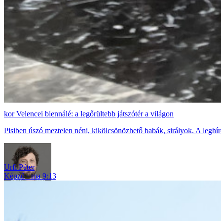
Velencei biennálé: a legőrültebb játszótér a világon
Pisiben úszó meztelen néni, kikölcsönözhető babák, sirályok. A legh
Urfi Péter
Képző
ma 9:13