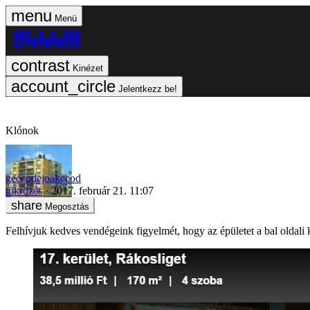
Menü
Kinézet
Jelentkezz be!
Klónok
geccodejoakecod
tükrözés
2017. február 21. 11:07
Megosztás
Felhívjuk kedves vendégeink figyelmét, hogy az épületet a bal oldali k