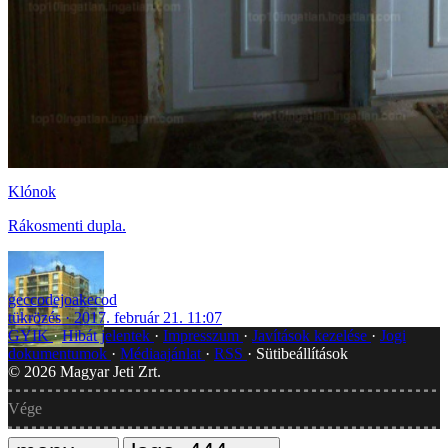
Klónok
Rákosmenti dupla.
geccodejoakecod
tükrözés
2017. február 21. 11:07
GYIK
Hibát jelentek
Impresszum
Javítások kezelése
Jogi
dokumentumok
Médiaajánlat
RSS
Sütibeállítások
©
2026
Magyar Jeti Zrt.
Vége