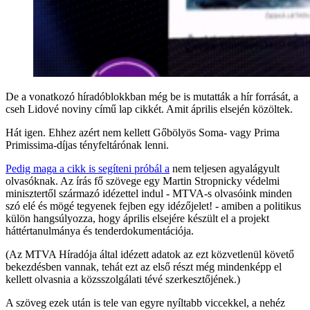
De a vonatkozó híradóblokkban még be is mutatták a hír forrását, a
cseh Lidové noviny című lap cikkét. Amit április elsején közöltek.
Hát igen. Ehhez azért nem kellett Gőbölyös Soma- vagy Prima
Primissima-díjas tényfeltárónak lenni.
Pedig maga a cikk is segíteni próbál a
nem teljesen agyalágyult
olvasóknak. Az írás fő szövege egy Martin Stropnicky védelmi
minisztertől származó idézettel indul - MTVA-s olvasóink minden
szó elé és mögé tegyenek fejben egy idézőjelet! - amiben a politikus
külön hangsúlyozza, hogy április elsejére készült el a projekt
háttértanulmánya és tenderdokumentációja.
(Az MTVA Híradója által idézett adatok az ezt közvetlenül követő
bekezdésben vannak, tehát ezt az első részt még mindenképp el
kellett olvasnia a közsszolgálati tévé szerkesztőjének.)
A szöveg ezek után is tele van egyre nyíltabb viccekkel, a nehéz