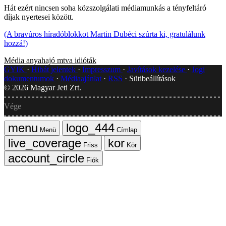
Hát ezért nincsen soha közszolgálati médiamunkás a tényfeltáró
díjak nyertesei között.
(A bravúros híradóblokkot Martin Dubéci szúrta ki, gratulálunk
hozzá!)
Média
anyahajó
mtva
idióták
GYIK
Hibát jelentek
Impresszum
Javítások kezelése
Jogi
dokumentumok
Médiaajánlat
RSS
Sütibeállítások
©
2026
Magyar Jeti Zrt.
Vége
Menü
Címlap
Friss
Kör
Fiók