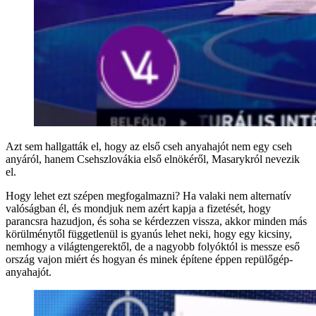
Azt sem hallgatták el, hogy az első cseh anyahajót nem egy cseh
anyáról, hanem Csehszlovákia első elnökéről, Masarykról nevezik
el.
Hogy lehet ezt szépen megfogalmazni? Ha valaki nem alternatív
valóságban él, és mondjuk nem azért kapja a fizetését, hogy
parancsra hazudjon, és soha se kérdezzen vissza, akkor minden más
körülménytől függetlenül is gyanús lehet neki, hogy egy kicsiny,
nemhogy a világtengerektől, de a nagyobb folyóktól is messze eső
ország vajon miért és hogyan és minek építene éppen repülőgép-
anyahajót.