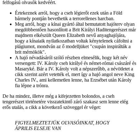
felfogású olvasók kedvéért.
Értekeznek arról, hogy a cseh légierőt ezek után a Föld
bármely pontján bevethetik a terrorellenes harcban.
Meg arról, hogy a kínai gyártó által bemutatott hajóterv olyan
megdöbbentően hasonlított a Brit Királyi Haditengerészet már
majdnem elkészült Queen Elizabeth nevű anyaghajójára,
hogy a kínaiaik nyilatkozatban voltak kénytelenek cáfoltni a
plágiumot, mondván az ő modelljüket "csupán inspirálták a
brit mérnökök".
A hajó névadásáról szóló részben elmesélik, hogy két név
versengett: IV. Károly cseh királyé és német-római császáré és
Masaryké. Bár a IV. Károly volt a népszerűbb, a névötletet a
cikk szerint azért vetették el, mert így a hajó angol neve King
Charles IV., ami kellemetlen lenne, ha Erzsébet után Károly
fia lépne a trónra.
De ha mindez, illetve még a kifejezetten bolondos, a cseh
tengerészet történetére visszatekintő záró szakasz sem lenne elég
erős utalás, a cikk a következő szöveggel ér véget:
FIGYELMEZTETJÜK OLVASÓINKAT, HOGY
ÁPRILIS ELSEJE VAN