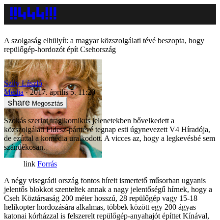
A szolgaság elhülyít: a magyar közszolgálati tévé beszopta, hogy
repülőgép-hordozót épít Csehország
Szily László
Média
2017. április 5. 11:20
Megosztás
Szokás szerint tragikomikus jelenetekben bővelkedett a
közszolgálati Fidesz-párttévé tegnap esti úgynevezett V4 Híradója,
de ezúttal a komédia uralkodott. A vicces az, hogy a legkevésbé sem
szándékosan.
Forrás
A négy visegrádi ország fontos híreit ismertető műsorban ugyanis
jelentős blokkot szenteltek annak a nagy jelentőségű hírnek, hogy a
Cseh Köztársaság 200 méter hosszú, 28 repülőgép vagy 15-18
helikopter hordozására alkalmas, többek között egy 200 ágyas
katonai kórházzal is felszerelt repülőgép-anyahajót építtet Kínával,