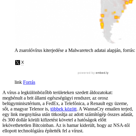
A zsarolóvírus kiterjedése a Malwaretech adatai alapján, forrás
Forrás
A vírus a legkülönbözőbb területeken szedett áldozatokat:
megbénult a brit állami egészségügyi rendszer, az orosz
belügyminisztérium, a FedEx, a Telefónica, a Renault egy üzeme,
sőt, a magyar Telenor is,
többek között
. A WannaCry emailen terjed,
egy link megnyitása után titkosítja az adott számítógép összes adatát,
és 300 dollár körüli kifizetést követel a hatóságok előtt
lekövethetetlen Bitcoinban. Az is hamar kiderült, hogy az NSA-tól
ellopott technológiára építették fel a vírust.