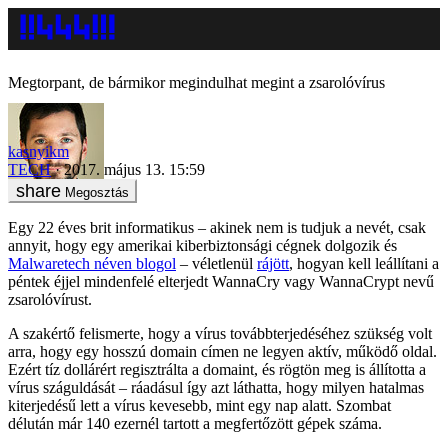
Megtorpant, de bármikor megindulhat megint a zsarolóvírus
kasnyikm
TECH
2017. május 13. 15:59
Megosztás
Egy 22 éves brit informatikus – akinek nem is tudjuk a nevét, csak
annyit, hogy egy amerikai kiberbiztonsági cégnek dolgozik és
Malwaretech néven blogol
– véletlenül
rájött
, hogyan kell leállítani a
péntek éjjel mindenfelé elterjedt WannaCry vagy WannaCrypt nevű
zsarolóvírust.
A szakértő felismerte, hogy a vírus továbbterjedéséhez szükség volt
arra, hogy egy hosszú domain címen ne legyen aktív, működő oldal.
Ezért tíz dollárért regisztrálta a domaint, és rögtön meg is állította a
vírus száguldását – ráadásul így azt láthatta, hogy milyen hatalmas
kiterjedésű lett a vírus kevesebb, mint egy nap alatt. Szombat
délután már 140 ezernél tartott a megfertőzött gépek száma.