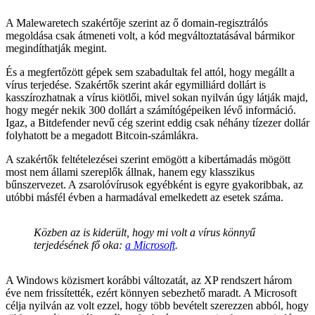
A Malewaretech szakértője szerint az ő domain-regisztrálós
megoldása csak átmeneti volt, a kód megváltoztatásával bármikor
megindíthatják megint.
És a megfertőzött gépek sem szabadultak fel attól, hogy megállt a
vírus terjedése. Szakértők szerint akár egymilliárd dollárt is
kasszírozhatnak a vírus kiötlői, mivel sokan nyilván úgy látják majd,
hogy megér nekik 300 dollárt a számítógépeiken lévő információ.
Igaz, a Bitdefender nevű cég szerint eddig csak néhány tízezer dollár
folyhatott be a megadott Bitcoin-számlákra.
A szakértők feltételezései szerint emögött a kibertámadás mögött
most nem állami szereplők állnak, hanem egy klasszikus
bűnszervezet. A zsarolóvírusok egyébként is egyre gyakoribbak, az
utóbbi másfél évben a harmadával emelkedett az esetek száma.
Közben az is kiderült, hogy mi volt a vírus könnyű
terjedésének fő oka:
a Microsoft
.
A Windows közismert korábbi változatát, az XP rendszert három
éve nem frissítették, ezért könnyen sebezhető maradt. A Microsoft
célja nyilván az volt ezzel, hogy több bevételt szerezzen abból, hogy