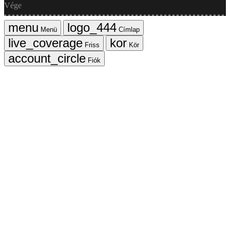
Vége
Menü
Címlap
Friss
Kör
Fiók