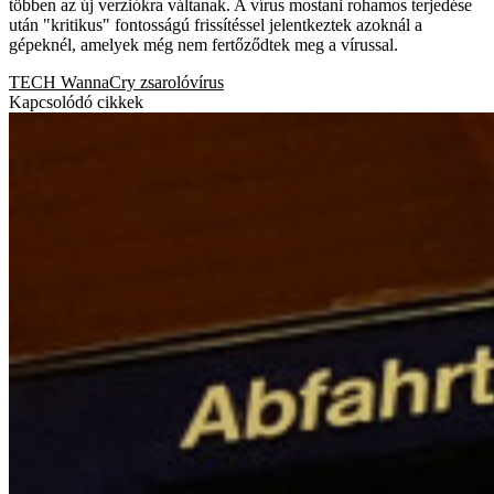
többen az új verziókra váltanak. A vírus mostani rohamos terjedése
után "kritikus" fontosságú frissítéssel jelentkeztek azoknál a
gépeknél, amelyek még nem fertőződtek meg a vírussal.
TECH
WannaCry
zsarolóvírus
Kapcsolódó cikkek