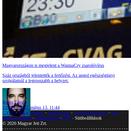
Magyarországon is megjelent a WannaCry zsarolóvírus
Száz országból jelentették a fertőzést. Az angol egészségügyi
szolgálatnál a legrosszabb a helyzet.
Botos Tamás
TECH
2017. május 13. 11:44
GYIK
Hibát jelentek
Impresszum
Javítások kezelése
Jogi
dokumentumok
Médiaajánlat
RSS
Sütibeállítások
©
2026
Magyar Jeti Zrt.