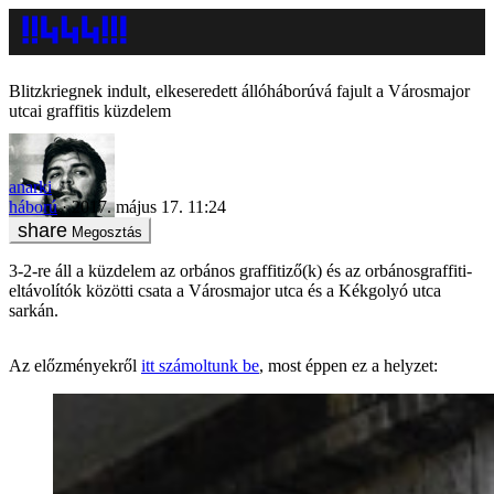
Blitzkriegnek indult, elkeseredett állóháborúvá fajult a Városmajor
utcai graffitis küzdelem
anarki
háború
2017. május 17. 11:24
Megosztás
3-2-re áll a küzdelem az orbános graffitiző(k) és az orbánosgraffiti-
eltávolítók közötti csata a Városmajor utca és a Kékgolyó utca
sarkán.
Az előzményekről
itt számoltunk be
, most éppen ez a helyzet: