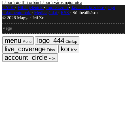
háború
graffiti
orbán
háború
városmajor utca
GYIK
Hibát jelentek
Impresszum
Javítások kezelése
Jogi
dokumentumok
Médiaajánlat
RSS
Sütibeállítások
©
2026
Magyar Jeti Zrt.
Vége
Menü
Címlap
Friss
Kör
Fiók