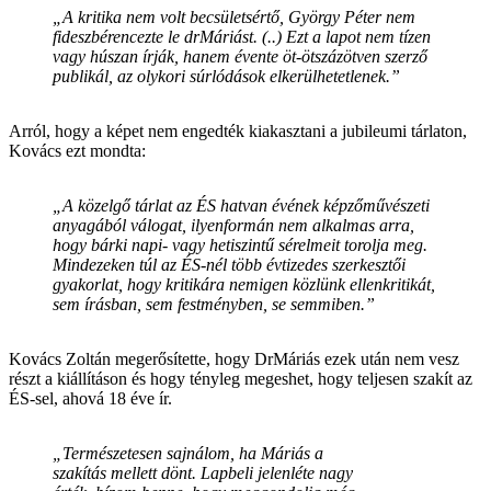
„A kritika nem volt becsületsértő, György Péter nem
fideszbérencezte le drMáriást. (..) Ezt a lapot nem tízen
vagy húszan írják, hanem évente öt-ötszázötven szerző
publikál, az olykori súrlódások elkerülhetetlenek.”
Arról, hogy a képet nem engedték kiakasztani a jubileumi tárlaton,
Kovács ezt mondta:
„A közelgő tárlat az ÉS hatvan évének képzőművészeti
anyagából válogat, ilyenformán nem alkalmas arra,
hogy bárki napi- vagy hetiszintű sérelmeit torolja meg.
Mindezeken túl az ÉS-nél több évtizedes szerkesztői
gyakorlat, hogy kritikára nemigen közlünk ellenkritikát,
sem írásban, sem festményben, se semmiben.”
Kovács Zoltán megerősítette, hogy DrMáriás ezek után nem vesz
részt a kiállításon és hogy tényleg megeshet, hogy teljesen szakít az
ÉS-sel, ahová 18 éve ír.
„Természetesen sajnálom, ha Máriás a
szakítás mellett dönt. Lapbeli jelenléte nagy