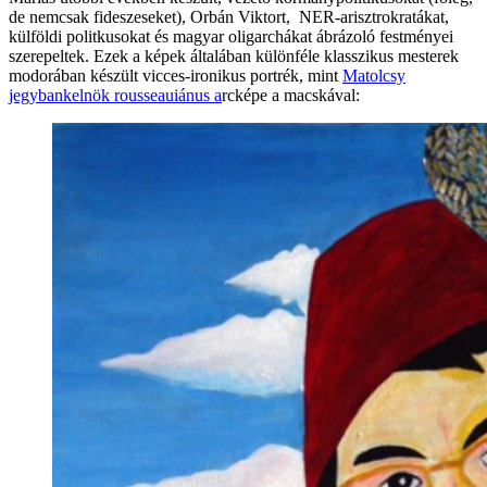
de nemcsak fideszeseket), Orbán Viktort, NER-arisztrokratákat,
külföldi politkusokat és magyar oligarchákat ábrázoló festményei
szerepeltek. Ezek a képek általában különféle klasszikus mesterek
modorában készült vicces-ironikus portrék, mint
Matolcsy
jegybankelnök rousseauiánus a
rcképe a macskával: