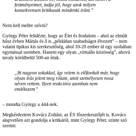
festményeimet, tudja jól, hogy azok milyen
konzekvensen kritikusak mindenki iránt.”
Nem kell mellre szívni?
György Péter felidézte, hogy az Élet és Irodalom – ahol az elmúlt
húsz évben Máriás és ő is „példátlan szabadságot élvezett” – nem
valami tipikus kis szerkesztőség, ahol 10-20 ember ül egy szobában
egymással szemben. Hanem egy olyan „virtuális közösség”, ahová
tavaly körülbelül 500-an írtak.
„Itt nagyon sokakkal, így velem is előfordult már, hogy
olyan írás jelent meg rólam, amit személyesen rossz
néven vettem. Ilyen reakcióra azonban nem
emlékszem”
– mondta György a 444-nek.
Megkérdeztem Kovács Zoltánt, az ÉS főszerkesztőjét is. Kovács
alapvetően azt gondolja a kritkáról, mint György Péter, szinte szó
szerint: