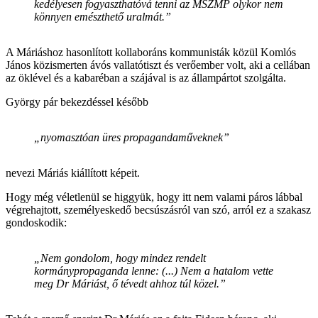
kedélyesen fogyaszthatóvá tenni az MSZMP olykor nem
könnyen emészthető uralmát.”
A Máriáshoz hasonlított kollaboráns kommunisták közül Komlós
János közismerten ávós vallatótiszt és verőember volt, aki a cellában
az öklével és a kabaréban a szájával is az állampártot szolgálta.
György pár bekezdéssel később
„nyomasztóan üres propagandaműveknek”
nevezi Máriás kiállított képeit.
Hogy még véletlenül se higgyük, hogy itt nem valami páros lábbal
végrehajtott, személyeskedő becsúszásról van szó, arról ez a szakasz
gondoskodik:
„Nem gondolom, hogy mindez rendelt
kormánypropaganda lenne: (...) Nem a hatalom vette
meg Dr Máriást, ő tévedt ahhoz túl közel.”