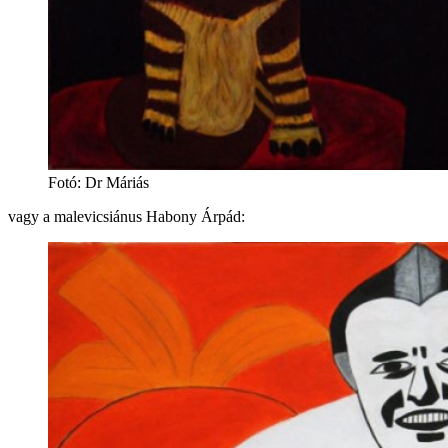
Fotó
:
Dr Máriás
vagy a malevicsiánus Habony Árpád: