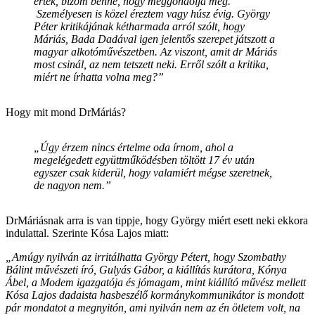
érték, bízom benne, hogy meggondolja még.
Személyesen is közel éreztem vagy húsz évig. György
Péter kritikájának kétharmada arról szólt, hogy
Máriás, Bada Dadával igen jelentős szerepet játszott a
magyar alkotóművészetben. Az viszont, amit dr Máriás
most csinál, az nem tetszett neki. Erről szólt a kritika,
miért ne írhatta volna meg?”
Hogy mit mond DrMáriás?
„Úgy érzem nincs értelme oda írnom, ahol a
megelégedett együttműködésben töltött 17 év után
egyszer csak kiderül, hogy valamiért mégse szeretnek,
de nagyon nem.”
DrMáriásnak arra is van tippje, hogy György miért esett neki ekkora
indulattal. Szerinte Kósa Lajos miatt:
„Amúgy nyilván az irritálhatta György Pétert, hogy Szombathy
Bálint művészeti író, Gulyás Gábor, a kiállítás kurátora, Kónya
Ábel, a Modem igazgatója és jómagam, mint kiállító művész mellett
Kósa Lajos dadaista hasbeszélő kormánykommunikátor is mondott
pár mondatot a megnyitón, ami nyilván nem az én ötletem volt, na