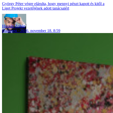
György Péter végre elárulta, hogy mennyi pénzt kapott és kitől a
Liget Projekt vezetőjének adott tanácsaiért
Haszán Zoltán
Budapest
2016. november 18. 8:59