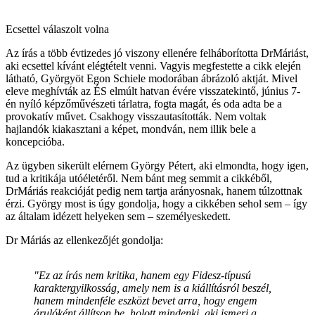
Ecsettel válaszolt volna
Az írás a több évtizedes jó viszony ellenére felháborította DrMáriást,
aki ecsettel kívánt elégtételt venni. Vagyis megfestette a cikk elején
látható, Györgyöt Egon Schiele modorában ábrázoló aktját. Mivel
eleve meghívták az ÉS elmúlt hatvan évére visszatekintő, június 7-
én nyíló képzőművészeti tárlatra, fogta magát, és oda adta be a
provokatív művet. Csakhogy visszautasították. Nem voltak
hajlandók kiakasztani a képet, mondván, nem illik bele a
koncepcióba.
Az ügyben sikerült elérnem György Pétert, aki elmondta, hogy igen,
tud a kritikája utóéletéről. Nem bánt meg semmit a cikkéből,
DrMáriás reakcióját pedig nem tartja arányosnak, hanem túlzottnak
érzi. György most is úgy gondolja, hogy a cikkében sehol sem – így
az általam idézett helyeken sem – személyeskedett.
Dr Máriás az ellenkezőjét gondolja:
"Ez az írás nem kritika, hanem egy Fidesz-típusú
karaktergyilkosság, amely nem is a kiállításról beszél,
hanem mindenféle eszközt bevet arra, hogy engem
árulóként állítson be, holott mindenki, aki ismeri a