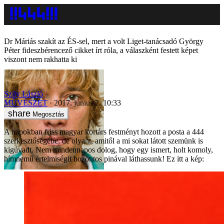
Dr Máriás szakít az ÉS-sel, mert a volt Liget-tanácsadó György
Péter fideszbérencező cikket írt róla, a válaszként festett képet
viszont nem rakhatta ki
Szily László
MŰVÉSZET
2017. június 2. 10:33
Megosztás
A napokban friss magyar kortárs festményt hozott a posta a 444
szerkesztőségébe, de olyant, amitől a mi sokat látott szemünk is
kigúvadt. Nem mindennapos dolog, hogy egy ismert, holt komoly,
hímnemű értelmiségit bozontos pinával láthassunk! Ez itt a kép: