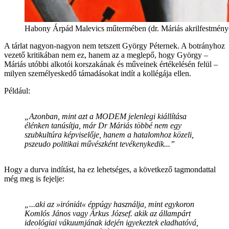
Habony Árpád Malevics műtermében (dr. Máriás akrilfestmény
A tárlat nagyon-nagyon nem tetszett György Péternek. A botrányhoz
vezető kritikában nem ez, hanem az a meglepő, hogy György –
Máriás utóbbi alkotói korszakának és műveinek értékelésén felül –
milyen személyeskedő támadásokat indít a kollégája ellen.
Például:
„Azonban, mint azt a MODEM jelenlegi kiállítása
élénken tanúsítja, már Dr Máriás többé nem egy
szubkultúra képviselője, hanem a hatalomhoz közeli,
pszeudo politikai művészként tevékenykedik...”
Hogy a durva indítást, ha ez lehetséges, a következő tagmondattal
még meg is fejelje:
„...aki az »iróniát« éppúgy használja, mint egykoron
Komlós János vagy Árkus József. akik az állampárt
ideológiai vákuumjának idején igyekeztek eladhatóvá,