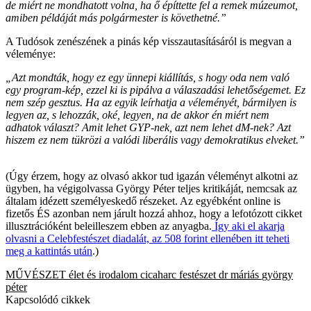
de miért ne mondhatott volna, ha ő építtette fel a remek múzeumot,
amiben példáját más polgármester is követhetné.”
A Tudósok zenészének a pinás kép visszautasításáról is megvan a
véleménye:
„Azt mondták, hogy ez egy ünnepi kiállítás, s hogy oda nem való
egy program-kép, ezzel ki is pipálva a válaszadási lehetőségemet. Ez
nem szép gesztus. Ha az egyik leírhatja a véleményét, bármilyen is
legyen az, s lehozzák, oké, legyen, na de akkor én miért nem
adhatok választ? Amit lehet GYP-nek, azt nem lehet dM-nek? Azt
hiszem ez nem tükrözi a valódi liberális vagy demokratikus elveket.”
(Úgy érzem, hogy az olvasó akkor tud igazán véleményt alkotni az
ügyben, ha végigolvassa György Péter teljes kritikáját, nemcsak az
általam idézett személyeskedő részeket. Az egyébként online is
fizetős ÉS azonban nem járult hozzá ahhoz, hogy a lefotózott cikket
illusztrációként beleilleszem ebben az anyagba.
Így aki el akarja
olvasni a Celebfestészet diadalát, az 508 forint ellenében itt teheti
meg a kattintás után
.)
MŰVÉSZET
élet és irodalom
cicaharc
festészet
dr máriás
györgy
péter
Kapcsolódó cikkek