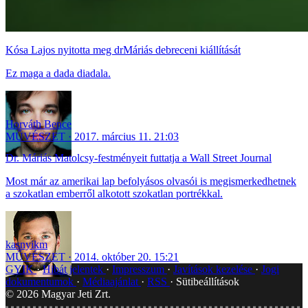
Kósa Lajos nyitotta meg drMáriás debreceni kiállítását
Ez maga a dada diadala.
Horváth Bence
MŰVÉSZET
2017. március 11. 21:03
Dr. Máriás Matolcsy-festményeit futtatja a Wall Street Journal
Most már az amerikai lap befolyásos olvasói is megismerkedhetnek
a szokatlan emberről alkotott szokatlan portrékkal.
kasnyikm
MŰVÉSZET
2014. október 20. 15:21
GYIK
Hibát jelentek
Impresszum
Javítások kezelése
Jogi
dokumentumok
Médiaajánlat
RSS
Sütibeállítások
©
2026
Magyar Jeti Zrt.