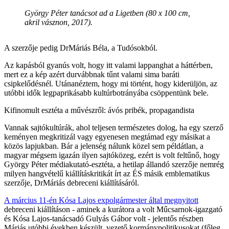
György Péter tanácsot ad a Ligetben (80 x 100 cm,
akril vásznon, 2017).
A szerzője pedig DrMáriás Béla, a Tudósokból.
Az kapásból gyanús volt, hogy itt valami lappanghat a háttérben,
mert ez a kép azért durvábbnak tűnt valami sima baráti
csipkelődésnél. Utánanéztem, hogy mi történt, hogy kiderüljön, az
utóbbi idők legpaprikásabb kultúrbotrányába csöppentünk bele.
Kifinomult esztéta a művészről: ávós pribék, propagandista
Vannak sajtókultúrák, ahol teljesen természetes dolog, ha egy szerző
keményen megkritizál vagy egyenesen megtámad egy másikat a
közös lapjukban. Bár a jelenség nálunk közel sem példátlan, a
magyar mégsem igazán ilyen sajtóközeg, ezért is volt feltűnő, hogy
György Péter médiakutató-esztéta, a hetilap állandó szerzője nemrég
milyen hangvételű kiállításkritikát írt az ÉS másik emblematikus
szerzője, DrMáriás debreceni kiállításáról.
A március 11-én Kósa Lajos expolgármester által megnyitott
debreceni kiállításon - aminek a kurátora a volt Műcsarnok-igazgató
és Kósa Lajos-tanácsadó Gulyás Gábor volt - jelentős részben
Máriás utóbbi években készült, vezető kormánypolitikusokat (főleg,