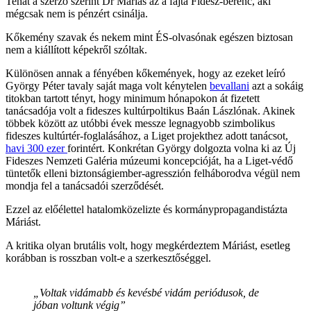
Tehát a szerző szerint Dr Máriás az a fajta Fidesz-bérenc, aki
mégcsak nem is pénzért csinálja.
Kőkemény szavak és nekem mint ÉS-olvasónak egészen biztosan
nem a kiállított képekről szóltak.
Különösen annak a fényében kőkemények, hogy az ezeket leíró
György Péter tavaly saját maga volt kénytelen
bevallani
azt a sokáig
titokban tartott tényt, hogy minimum hónapokon át fizetett
tanácsadója volt a fideszes kultúrpoltikus Baán Lászlónak. Akinek
többek között az utóbbi évek messze legnagyobb szimbolikus
fideszes kultúrtér-foglalásához, a Liget projekthez adott tanácsot,
havi 300 ezer
forintért. Konkrétan György dolgozta volna ki az Új
Fideszes Nemzeti Galéria múzeumi koncepcióját, ha a Liget-védő
tüntetők elleni biztonságiember-agresszión felháborodva végül nem
mondja fel a tanácsadói szerződését.
Ezzel az előélettel hatalomközelizte és kormánypropagandistázta
Máriást.
A kritika olyan brutális volt, hogy megkérdeztem Máriást, esetleg
korábban is rosszban volt-e a szerkesztőséggel.
„Voltak vidámabb és kevésbé vidám periódusok, de
jóban voltunk végig”