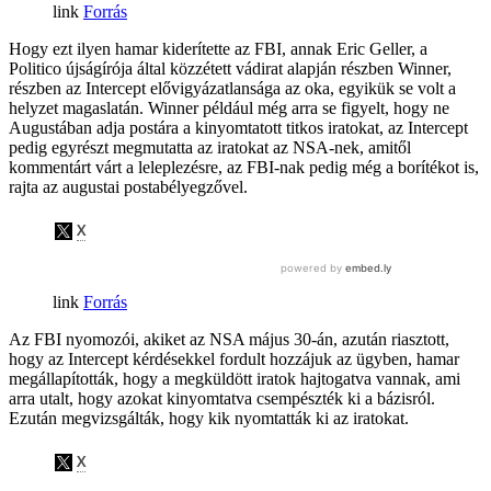
Forrás
Hogy ezt ilyen hamar kiderítette az FBI, annak Eric Geller, a
Politico újságírója által közzétett vádirat alapján részben Winner,
részben az Intercept elővigyázatlansága az oka, egyikük se volt a
helyzet magaslatán. Winner például még arra se figyelt, hogy ne
Augustában adja postára a kinyomtatott titkos iratokat, az Intercept
pedig egyrészt megmutatta az iratokat az NSA-nek, amitől
kommentárt várt a leleplezésre, az FBI-nak pedig még a borítékot is,
rajta az augustai postabélyegzővel.
Forrás
Az FBI nyomozói, akiket az NSA május 30-án, azután riasztott,
hogy az Intercept kérdésekkel fordult hozzájuk az ügyben, hamar
megállapították, hogy a megküldött iratok hajtogatva vannak, ami
arra utalt, hogy azokat kinyomtatva csempészték ki a bázisról.
Ezután megvizsgálták, hogy kik nyomtatták ki az iratokat.