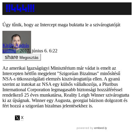
Úgy tűnik, hogy az Intercept maga buktatta le a szivárogtatóját
Király András
külföld
2017. június 6. 6:22
Megosztás
Az amerikai Igazságügyi Minisztérium már vádat is emelt az
Intercepten hétfőn megjelent "Szigorúan Bizalmas" minősítésű
NSA-s titkosszolgálati elemzés kiszivárogtatója ellen. A gyanú
szerint az iratokat az NSA egy külsős vállalkozója, a Pluribus
International Corporation legmagasabb biztonsági hozzáféréssel
rendelkező 25 éves munkatársa, Reality Leigh Winner szivárogtatta
ki az újságnak. Winner egy Augusta, georgiai bázison dolgozott és
fért hozzá a szigorúan bizalmas jelentésekhez is.