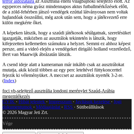
terror áldozataira
az Ausztrália elleni világbajnoki selejtező előtt. Az
egyperces néma gyász mindennapos aktus futballmérkőzések előtt,
de a zöld-fehérben játszó vendégek ezúttal látványosan nem voltak
hajlandóak összeállni, még azok után sem, hogy a játékvezető erre
külön megkérte őket.
A képeken látszik, hogy a szaúdi játékosok sétálgatnak, szerelésüket
igazgatják, miközben az ausztrálok tekintetén is látszik, hogy
kifejezetten kellemetlen számukra a helyzet. Semmi ez ahhoz képest
persze, ami a videó elején a vendégeket dirigáló holland vezetőedző,
Bert van Maarwijk ábrázatán látszik.
A csend ideje alatt a kameraman már inkább csak az ausztrálokat
mutatja, akik közül többen az egy perc leteltével füttykoncerttel
fejezik ki véleményüket. A meccset az ausztrálok nyerték 3-2-re.
(
Index
)
foci
vb-selejtező
ausztrália
londoni merénylet
Szaúd-Arábia
megemlékezés
GYIK
Hibát jelentek
Impresszum
Javítások kezelése
Jogi
dokumentumok
Médiaajánlat
RSS
Sütibeállítások
©
2026
Magyar Jeti Zrt.
Vége