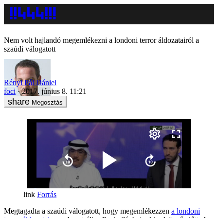
Nem volt hajlandó megemlékezni a londoni terror áldozatairól a
szaúdi válogatott
Rényi Pál Dániel
foci
2017. június 8. 11:21
Megosztás
Forrás
Megtagadta a szaúdi válogatott, hogy megemlékezzen
a londoni