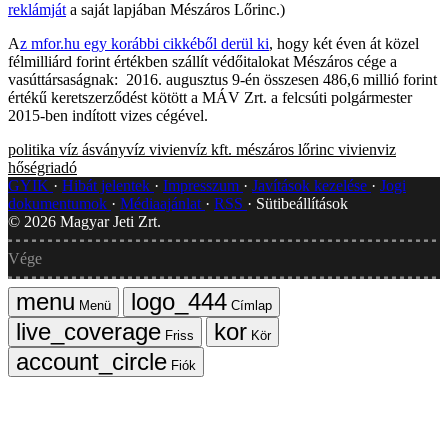
reklámját
a saját lapjában Mészáros Lőrinc.)
A
z mfor.hu egy korábbi cikkéből derül ki
, hogy két éven át közel
félmilliárd forint értékben szállít védőitalokat Mészáros cége a
vasúttársaságnak: 2016. augusztus 9-én összesen 486,6 millió forint
értékű keretszerződést kötött a MÁV Zrt. a felcsúti polgármester
2015-ben indított vizes cégével.
politika
víz
ásványvíz
vivienvíz kft.
mészáros lőrinc
vivienviz
hőségriadó
GYIK
Hibát jelentek
Impresszum
Javítások kezelése
Jogi
dokumentumok
Médiaajánlat
RSS
Sütibeállítások
©
2026
Magyar Jeti Zrt.
Vége
Menü
Címlap
Friss
Kör
Fiók