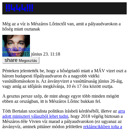
Még az a víz is Mészáros Lőrinctől van, amit a pályaudvarokon a
hőség miatt osztanak
Horváth Bence
politika
2017. június 23. 11:18
Megosztás
Pénteken jelentették be, hogy a hőségriadó miatt a MÁV vizet oszt a
három budapesti főpályaudvaron és a nagyobb vidéki
vasútállomásokon is. Az ásványvizet a vasúttársaság június 26-áig,
vagy amíg az időjárás megkívánja, 10 és 17 óra között osztja.
A gesztus persze szép, de mint ahogy egyre több minden mögött
ebben az országban, itt is Mészáros Lőrinc bukkan fel.
Tóth Bertalan szocialista politikus írásbeli kérdéséből, illetve az
arra
adott miniszteri válaszból lehet tudni
, hogy 2018 végéig biztosan a
Mészáros-féle Vivien víz marad a pályaudvarokon (ez ugyanaz az
ásványvíz, aminek pitiáner módon jelöletlen
reklámcikkben tolta a