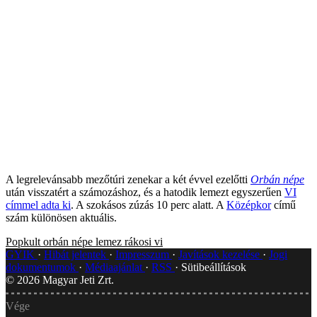
A legrelevánsabb mezőtúri zenekar a két évvel ezelőtti
Orbán népe
után visszatért a számozáshoz, és a hatodik lemezt egyszerűen
VI
címmel adta ki
. A szokásos zúzás 10 perc alatt. A
Középkor
című
szám különösen aktuális.
Popkult
orbán népe
lemez
rákosi
vi
GYIK
Hibát jelentek
Impresszum
Javítások kezelése
Jogi
dokumentumok
Médiaajánlat
RSS
Sütibeállítások
©
2026
Magyar Jeti Zrt.
Vége