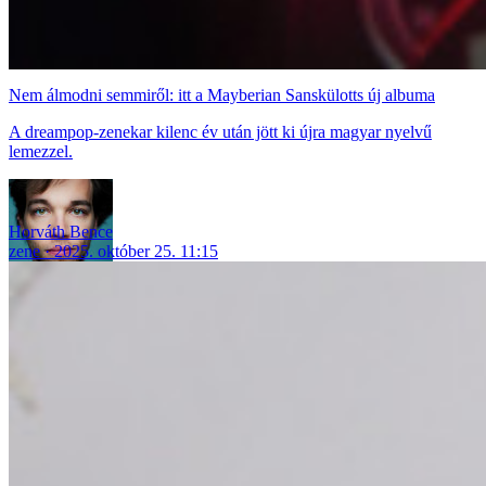
Nem álmodni semmiről: itt a Mayberian Sanskülotts új albuma
A dreampop-zenekar kilenc év után jött ki újra magyar nyelvű
lemezzel.
Horváth Bence
zene
2025. október 25. 11:15