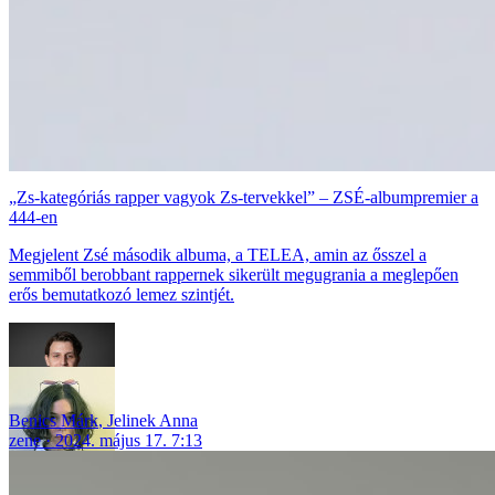
„Zs-kategóriás rapper vagyok Zs-tervekkel” – ZSÉ-albumpremier a
444-en
Megjelent Zsé második albuma, a TELEA, amin az ősszel a
semmiből berobbant rappernek sikerült megugrania a meglepően
erős bemutatkozó lemez szintjét.
Benics Márk
,
Jelinek Anna
zene
2024. május 17. 7:13