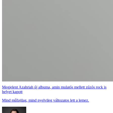
Megjelent Azahriah új albuma, amin mulatós mellett zúzós rock is
helyet kapott
Mind műfajilag, mind nyelvileg változatos lett a lemez.