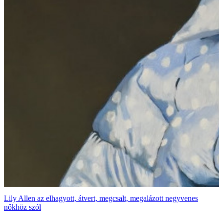
Lily Allen az elhagyott, átvert, megcsalt, megalázott negyvenes
nőkhöz szól