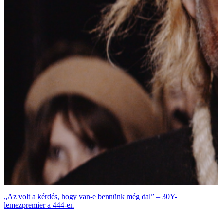
„Az volt a kérdés, hogy van-e bennünk még dal” – 30Y-
lemezpremier a 444-en