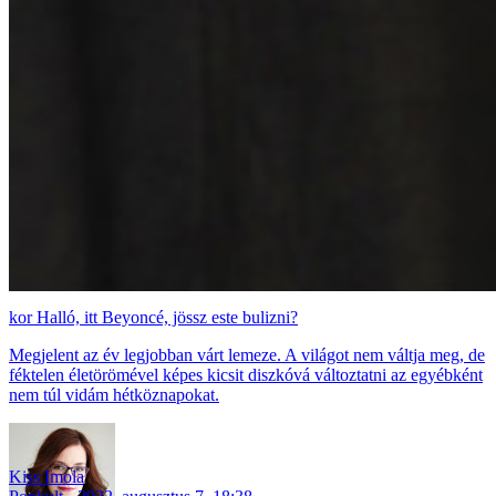
Halló, itt Beyoncé, jössz este bulizni?
Megjelent az év legjobban várt lemeze. A világot nem váltja meg, de
féktelen életörömével képes kicsit diszkóvá változtatni az egyébként
nem túl vidám hétköznapokat.
Kiss Imola