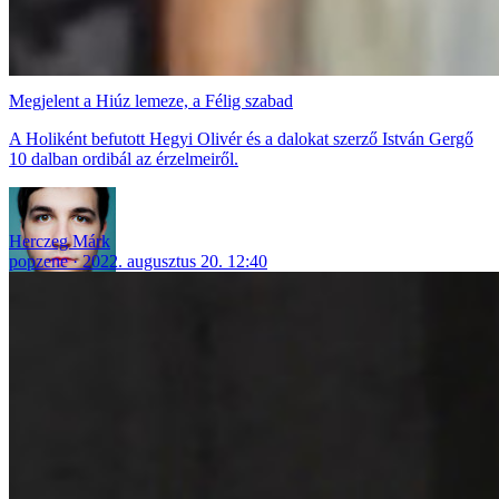
Megjelent a Hiúz lemeze, a Félig szabad
A Holiként befutott Hegyi Olivér és a dalokat szerző István Gergő
10 dalban ordibál az érzelmeiről.
Herczeg Márk
popzene
2022. augusztus 20. 12:40