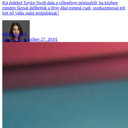
Kit érdekel Taylor Swift dala a vőlegénye péniszéről, ha közben
minden fázisát átélhetjük a férje által rommá csalt, szarkazmussal teli
brit nő válás utáni terápiájának?
Mészáros Juli
zene
2025. október 27. 20:01