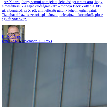
„Az X azzal, hogy semmi nem jelent, lehetőséget teremt arra, hogy
elmesélhessük a saját valóságainkat” – mondja Beck Zoltán a 30Y
új, albumáról, az X-ről, amit először nálunk lehet meghallgatni.
Tizenhat dal az össze-óriásplakátozott, telezajozott korunkról, plusz
egy új videóklip.
Haász János
zene
2023. november 30. 12:53