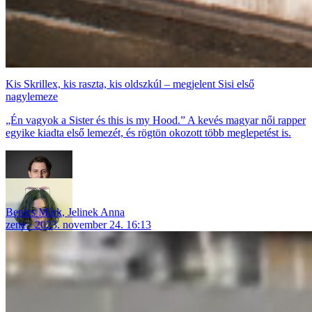
Kis Skrillex, kis raszta, kis oldszkúl – megjelent Sisi első
nagylemeze
„Én vagyok a Sister és this is my Hood.” A kevés magyar női rapper
egyike kiadta első lemezét, és rögtön okozott több meglepetést is.
Benics Márk
,
Jelinek Anna
zene
2023. november 24. 16:13