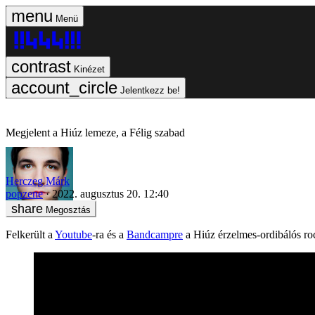
Menü
Kinézet
Jelentkezz be!
Megjelent a Hiúz lemeze, a Félig szabad
Herczeg Márk
popzene
2022. augusztus 20. 12:40
Megosztás
Felkerült a
Youtube
-ra és a
Bandcampre
a Hiúz érzelmes-ordibálós ro