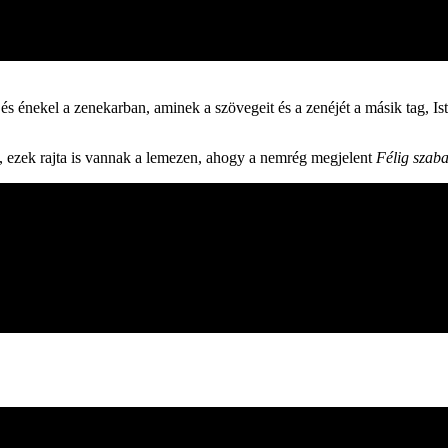
s énekel a zenekarban, aminek a szövegeit és a zenéjét a másik tag, I
, ezek rajta is vannak a lemezen, ahogy a nemrég megjelent
Félig szab