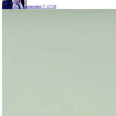
Ács Dániel
zene
2021. szeptember 7. 17:19