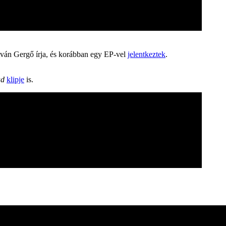
stván Gergő írja, és korábban egy EP-vel
jelentkeztek
.
ad
klipje
is.