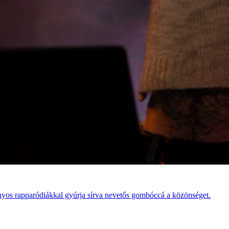
 gúnyos rapparódiákkal gyúrja sírva nevetős gombóccá a közönséget.