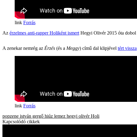
Forrás
Az
érzelmes anti-rapper Holiként ismert
Hegyi Olivér 2015 óta dobol é
A zenekar nemrég az
Érzés
(és a
Meggy
) című dal klipjével
tért vissza
Forrás
popzene
istván gergő
hiúz
lemez
hegyi olivér
Holi
Kapcsolódó cikkek