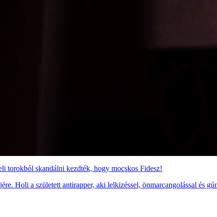
 teli torokból skandálni kezdték, hogy mocskos Fidesz!
jére. Holi a született antirapper, aki lelkizéssel, önmarcangolással és