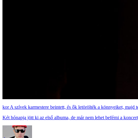
A szívek karmestere beintett, és ők letörölték a könnyeiket, majd
Két hónapja jött ki az első albuma, de már nem lehet beférni a koncert