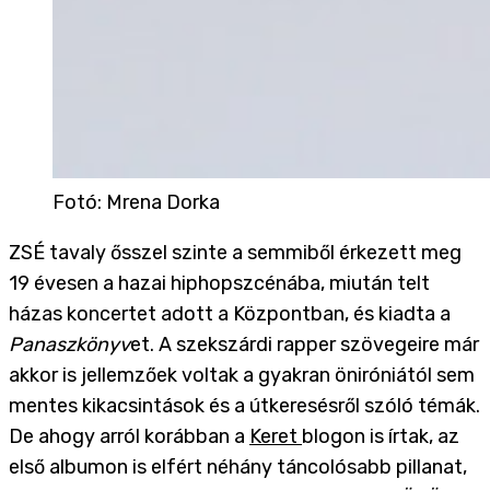
Fotó
:
Mrena Dorka
ZSÉ tavaly ősszel szinte a semmiből érkezett meg
19 évesen a hazai hiphopszcénába, miután telt
házas koncertet adott a Központban, és kiadta a
Panaszkönyv
et. A szekszárdi rapper szövegeire már
akkor is jellemzőek voltak a gyakran öniróniától sem
mentes kikacsintások és a útkeresésről szóló témák.
De ahogy arról korábban a
Keret
blogon is írtak, az
első albumon is elfért néhány táncolósabb pillanat,