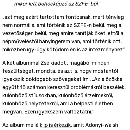
mikor lett bohócképző az SZFE-ből,
„azt meg azért tartottam fontosnak, mert tényleg
nem normális, ami történik az SZFE-n belül, meg a
vezetőségen belül, meg amire tanítják őket, ettől a
népműveléstől hányingerem van, ami történik ott,
miközben így-úgy kötődöm én is az intézményhez”.
A két albummal Zsé kiadott magából minden
feszültséget, mondta, és azt is, hogy mostantól
igyekszik boldogabb szövegeket írni. „Az előzőkkel
együtt 18 számon keresztül problémákról beszélek,
különböző stílusokban, különböző érzelmekről,
különböző helyzetekről, ami a belpesti életben
megvan. Ezen igyekszem változtatni.”
Az album mellé
klip is érkezik
, amit Adonyi-Walsh