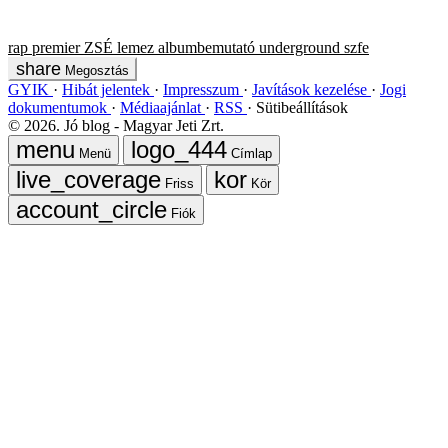
rap
premier
ZSÉ
lemez
albumbemutató
underground
szfe
Megosztás
GYIK
Hibát jelentek
Impresszum
Javítások kezelése
Jogi
dokumentumok
Médiaajánlat
RSS
Sütibeállítások
©
2026
. Jó blog - Magyar Jeti Zrt.
Menü
Címlap
Friss
Kör
Fiók