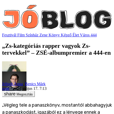
Fesztivál
Film
Színház
Zene
Könyv
Képző
Élet
Város
444
„Zs-kategóriás rapper vagyok Zs-
tervekkel” – ZSÉ-albumpremier a 444-en
Jelinek Anna
,
Benics Márk
zene
2024. május 17. 7:13
Megosztás
„Végleg tele a panaszkönyv, mostantól abbahagyjuk
a panaszkodást, igazából ez a lényege ennek a