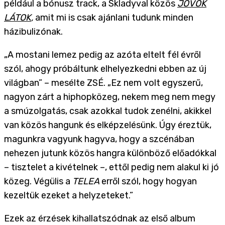
például a bónusz track, a Skladyval közös
JÖVÖK
LÁTOK
,
amit mi is csak ajánlani tudunk minden
házibulizónak.
„A mostani lemez pedig az azóta eltelt fél évről
szól, ahogy próbáltunk elhelyezkedni ebben az új
világban” – mesélte ZSÉ. „Ez nem volt egyszerű,
nagyon zárt a hiphopközeg, nekem meg nem megy
a smúzolgatás, csak azokkal tudok zenélni, akikkel
van közös hangunk és elképzelésünk. Úgy éreztük,
magunkra vagyunk hagyva, hogy a szcénában
nehezen jutunk közös hangra különböző előadókkal
– tisztelet a kivételnek –, ettől pedig nem alakul ki jó
közeg. Végülis a
TELEA
erről szól, hogy hogyan
kezeltük ezeket a helyzeteket.”
Ezek az érzések kihallatszódnak az első album