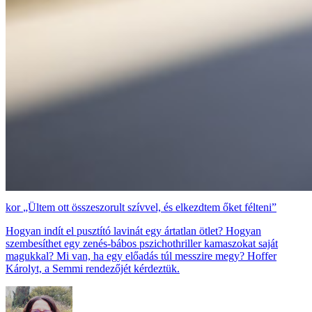
„Ültem ott összeszorult szívvel, és elkezdtem őket félteni”
Hogyan indít el pusztító lavinát egy ártatlan ötlet? Hogyan
szembesíthet egy zenés-bábos pszichothriller kamaszokat saját
magukkal? Mi van, ha egy előadás túl messzire megy? Hoffer
Károlyt, a Semmi rendezőjét kérdeztük.