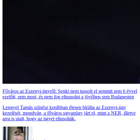
Főváros az Eszenyi-ügyről: Senki nem tussolt el semmit sem 6 évvel
ezelőtt, sem most, és nem fog eltussolni a jövőben sem Budapesten
Lengyel Tamás színész korábban élesen bírálta az Eszenyi-ügy
kezelését, mondván, a főváros ugyanúgy járt el, mint a NER, illetve
arra is utalt, hogy az ügyet eltusolták.