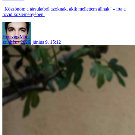
„Köszönöm a társulatból azoknak, akik mellettem állnak” – írta a
rövid közleményében.
Herczeg Márk
színház
2026. június 9. 15:12