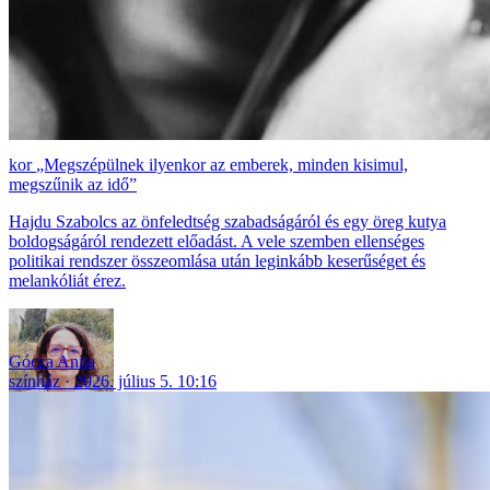
„Megszépülnek ilyenkor az emberek, minden kisimul,
megszűnik az idő”
Hajdu Szabolcs az önfeledtség szabadságáról és egy öreg kutya
boldogságáról rendezett előadást. A vele szemben ellenséges
politikai rendszer összeomlása után leginkább keserűséget és
melankóliát érez.
Gócza Anita
színház
2026. július 5. 10:16