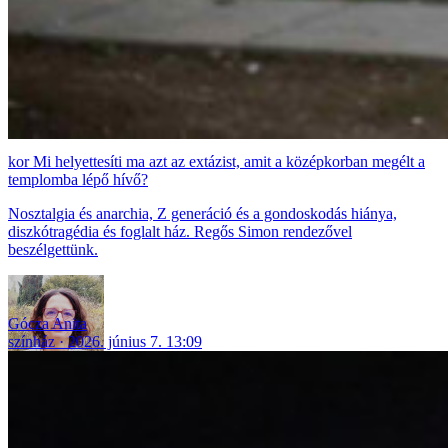
Mi helyettesíti ma azt az extázist, amit a középkorban megélt a
templomba lépő hívő?
Nosztalgia és anarchia, Z generáció és a gondoskodás hiánya,
diszkótragédia és foglalt ház. Regős Simon rendezővel
beszélgettünk.
Gócza Anita
színház
2026. június 7. 13:09