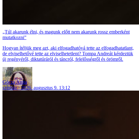
„Túl akarunk élni, és magunk előtt nem akarunk rossz emberként
mutatkozni”
Hogyan ítéljük meg azt, aki elfogadhatóvá tette az elfogadhatatlant,
de elviselhetővé tette az elviselhetetlent? Tompa Andreát kérdeztük
új regényéről, diktatúráról és táncról, felelősségről és örömről.
Gócza Anita
színház
2026. augusztus 9. 13:12