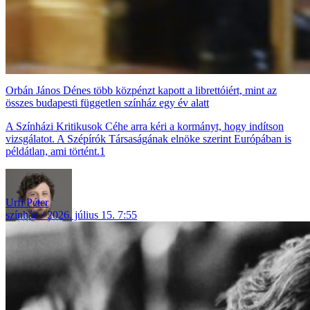
Orbán János Dénes több közpénzt kapott a librettóiért, mint az
összes budapesti független színház egy év alatt
A Színházi Kritikusok Céhe arra kéri a kormányt, hogy indítson
vizsgálatot. A Szépírók Társaságának elnöke szerint Európában is
példátlan, ami történt.1
Urfi Péter
színház
2026. július 15. 7:55