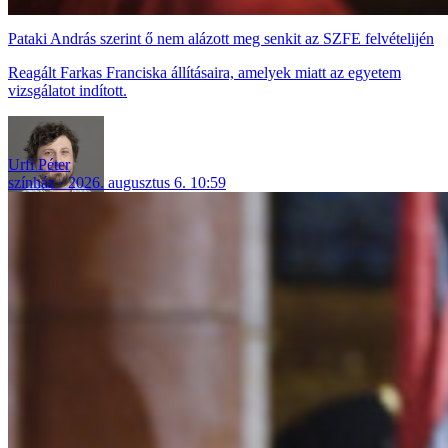
Pataki András szerint ő nem alázott meg senkit az SZFE felvételijén
Reagált Farkas Franciska állításaira, amelyek miatt az egyetem
vizsgálatot indított.
Urfi Péter
színház
2026. augusztus 6. 10:59