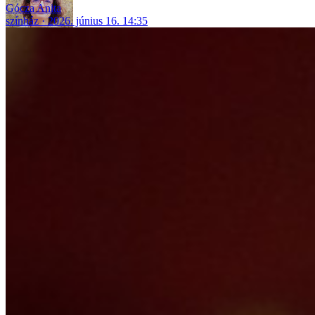
Gócza Anita
színház
2026. június 16. 14:35