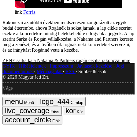
Forrás
Rakonczai az utóbbi években rendszeresen zongorázott az egyik
budai étterembe, ahova Rogánék is sokat járnak, a lap cikke szerint
ezekre a koncertekre mindig hetekkel előre elfogytak a jegyek. A lap
szerint Sarka és Rogán vállalkozása, a Nakama and Partners kereste
meg a zenészt, és a jövőben ők fognak neki koncerteket szervezni,
és az irányítást Rogánné vette a kezébe.
ZENE
sarka kata
Nakama & Partners
rogán cecilia
rakonczai imre
GYIK
Hibát jelentek
Impresszum
Javítások kezelése
Jogi
dokumentumok
Médiaajánlat
RSS
Sütibeállítások
©
2026
Magyar Jeti Zrt.
Vége
Menü
Címlap
Friss
Kör
Fiók