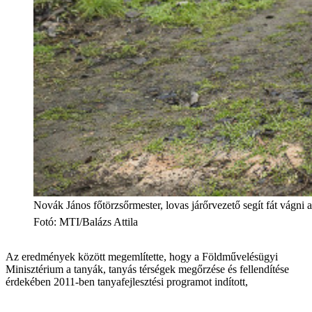
Novák János főtörzsőrmester, lovas járőrvezető segít fát vágn
Fotó
:
MTI/Balázs Attila
Az eredmények között megemlítette, hogy a Földművelésügyi
Minisztérium a tanyák, tanyás térségek megőrzése és fellendítése
érdekében 2011-ben tanyafejlesztési programot indított,