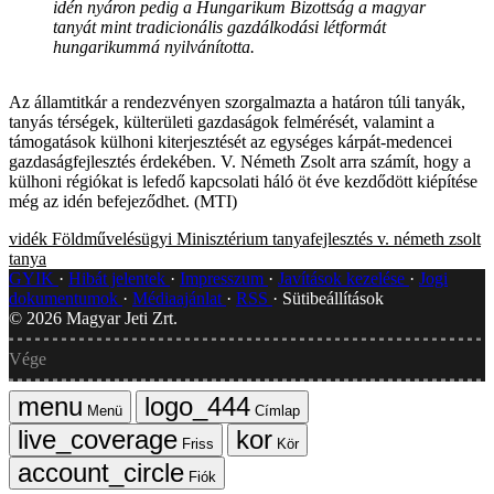
idén nyáron pedig a Hungarikum Bizottság a magyar
tanyát mint tradicionális gazdálkodási létformát
hungarikummá nyilvánította.
Az államtitkár a rendezvényen szorgalmazta a határon túli tanyák,
tanyás térségek, külterületi gazdaságok felmérését, valamint a
támogatások külhoni kiterjesztését az egységes kárpát-medencei
gazdaságfejlesztés érdekében. V. Németh Zsolt arra számít, hogy a
külhoni régiókat is lefedő kapcsolati háló öt éve kezdődött kiépítése
még az idén befejeződhet. (MTI)
vidék
Földművelésügyi Minisztérium
tanyafejlesztés
v. németh zsolt
tanya
GYIK
Hibát jelentek
Impresszum
Javítások kezelése
Jogi
dokumentumok
Médiaajánlat
RSS
Sütibeállítások
©
2026
Magyar Jeti Zrt.
Vége
Menü
Címlap
Friss
Kör
Fiók