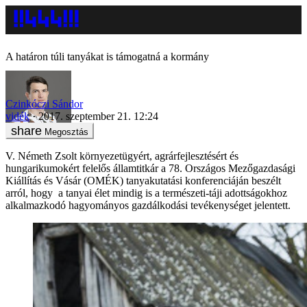
A határon túli tanyákat is támogatná a kormány
Czinkóczi Sándor
vidék
2017. szeptember 21. 12:24
Megosztás
V. Németh Zsolt környezetügyért, agrárfejlesztésért és
hungarikumokért felelős államtitkár a 78. Országos Mezőgazdasági
Kiállítás és Vásár (OMÉK) tanyakutatási konferenciáján beszélt
arról, hogy a tanyai élet mindig is a természeti-táji adottságokhoz
alkalmazkodó hagyományos gazdálkodási tevékenységet jelentett.