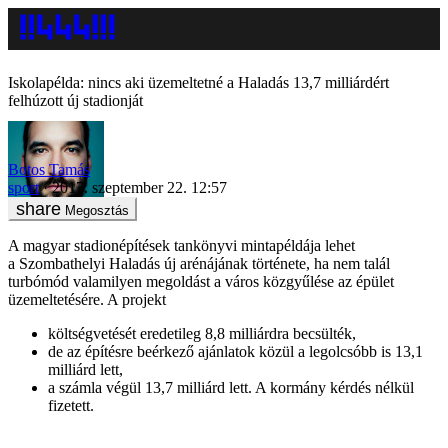
Iskolapélda: nincs aki üzemeltetné a Haladás 13,7 milliárdért
felhúzott új stadionját
Botos Tamás
sport
2017. szeptember 22. 12:57
Megosztás
A magyar stadionépítések tankönyvi mintapéldája lehet
a Szombathelyi Haladás új arénájának története, ha nem talál
turbómód valamilyen megoldást a város közgyűlése az épület
üzemeltetésére. A projekt
költségvetését eredetileg 8,8 milliárdra becsülték,
de az építésre beérkező ajánlatok közül a legolcsóbb is 13,1
milliárd lett,
a számla végül 13,7 milliárd lett. A kormány kérdés nélkül
fizetett.