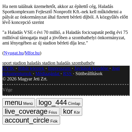
Ha nem találnak üzemeltetőt, akkor az építettő cég, Haladás
Sportkomplexum Fejlesztő Nonprofit Kft.-nek kell működtetni a
pályát az önkormányzat által fizetett bérleti díjból. A közgyűlés előtt
lévő koncepció szerint
"a Haladás VSE-t évi 70 millió, a Haladás focicsapatát pedig évi 75
millióval támogatja majd a jövőben a szombathelyi önkormányzat,
ami lényegében az új stadion bérleti díja lesz."
(
Nyugat.hu
/
Mfor.hu
)
sport
stadion
haladás stadion
haladás
szombathely
GYIK
Hibát jelentek
Impresszum
Javítások kezelése
Jogi
dokumentumok
Médiaajánlat
RSS
Sütibeállítások
©
2026
Magyar Jeti Zrt.
Vége
Menü
Címlap
Friss
Kör
Fiók