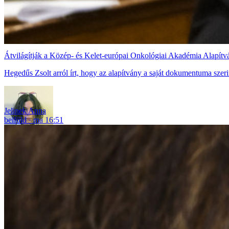
Átvilágítják a Közép- és Kelet-európai Onkológiai Akadémia Alapít
Hegedűs Zsolt arról írt, hogy az alapítvány a saját dokumentuma szerin
Jelinek Anna
belföld
ma 16:51