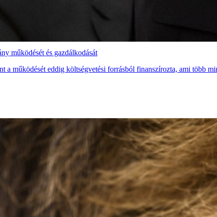
vány működését és gazdálkodását
t a működését eddig költségvetési forrásból finanszírozta, ami több mint