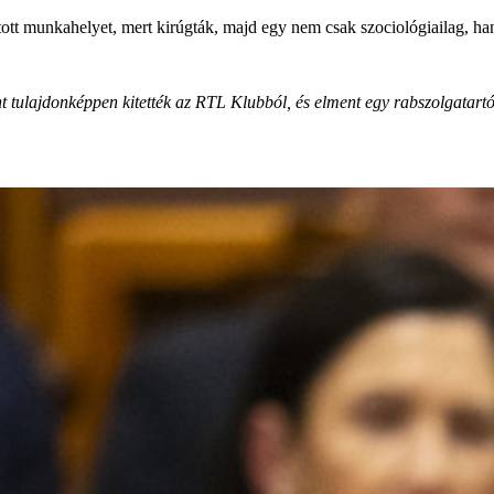
ltott munkahelyet, mert kirúgták, majd egy nem csak szociológiailag, ha
nt tulajdonképpen kitették az RTL Klubból, és elment egy rabszolgatar