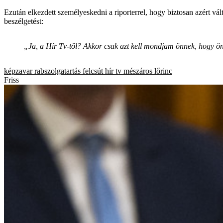
Ezután elkezdett személyeskedni a riporterrel, hogy biztosan azért vá
beszélgetést:
„Ja, a Hír Tv-től? Akkor csak azt kell mondjam önnek, hogy ö
képzavar
rabszolgatartás
felcsút
hír tv
mészáros lőrinc
Friss