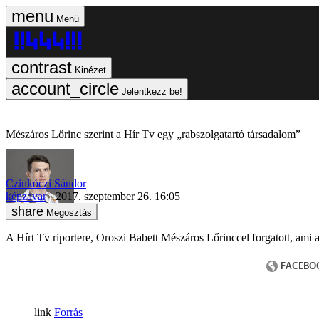
Menü
Kinézet
Jelentkezz be!
Mészáros Lőrinc szerint a Hír Tv egy „rabszolgatartó társadalom”
Czinkóczi Sándor
képzavar
2017. szeptember 26. 16:05
Megosztás
A Hírt Tv riportere, Oroszi Babett Mészáros Lőrinccel forgatott, ami
Forrás