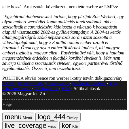
tette hozzá. Ami ezután következett, nem tette zsebre az LMP-s:
"Egyébiránt döbbenetesnek tartom, hogy pártjuk Ron Werbert, egy
olyan embert szerződtet kommunikációs tanácsadónak, aki a
szocialisták megrendelésére kidolgozta a választó k becsapásán
alapuló visszataszító 2002-es gyűlöletkampányt. A 2004-es kettős
állampolgárságról szóló népszavazás során azzal sokkolta a
választópolgárokat, hogy 2 3 millió román ember özönli el
hazánkat. Önök egy olyan embertől kérnek tanácsot, aki magyar
embert uszított a magyar ellen . Egyértelművé vált, hogy a hatalom
megszerzésének érdekébe n feladják korábbi elveiket is. Már nem
zavarja Önöket a szocialisták elvtelen, egykori partnerével történő
együttműködés. Összenő, ami összetartozik."
POLITIKA
rétvári bence
ron werber
ikotity istván
diákigazolvány
GYIK
Hibát jelentek
Impresszum
Javítások kezelése
Jogi
dokumentumok
Médiaajánlat
RSS
Sütibeállítások
©
2026
Magyar Jeti Zrt.
Vége
Menü
Címlap
Friss
Kör