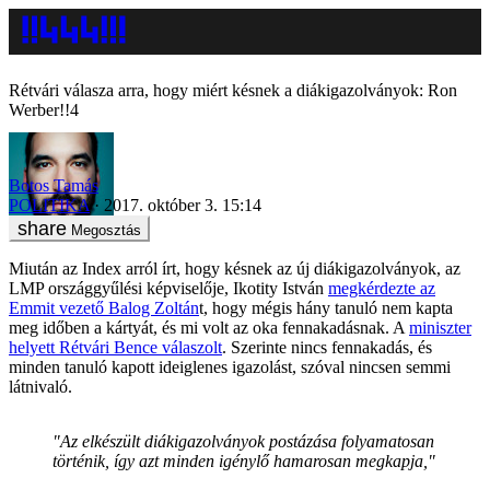
Rétvári válasza arra, hogy miért késnek a diákigazolványok: Ron
Werber!!4
Botos Tamás
POLITIKA
2017. október 3. 15:14
Megosztás
Miután az Index arról írt, hogy késnek az új diákigazolványok, az
LMP országgyűlési képviselője, Ikotity István
megkérdezte az
Emmit vezető Balog Zoltán
t, hogy mégis hány tanuló nem kapta
meg időben a kártyát, és mi volt az oka fennakadásnak. A
miniszter
helyett Rétvári Bence válaszolt
. Szerinte nincs fennakadás, és
minden tanuló kapott ideiglenes igazolást, szóval nincsen semmi
látnivaló.
"Az elkészült diákigazolványok postázása folyamatosan
történik, így azt minden igénylő hamarosan megkapja,"