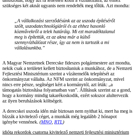
tanuszodát, hogy azt rá lehessen kötni a vízhálózatra, az ehhez
szükséges két aknát ugyanis nem rendelték meg tőlük. Azt mondta:
„A vállalkozási szerződésünk az az uszoda építéséről
szólt, uszodatechnológiáról és az ehhez hasonló
közművekről a telek határáig. Mi ezt maradéktalanul
meg is építettük, ez az akna már a külső
szennyvízhálózat része, így az nem is tartozik a mi
vállalásunkba.”
A Magyar Nemzetnek Derecske fideszes polgármestere azt mondta,
nekik csak a területet kellett biztosítaniuk a munkához, de a Nemzeti
Fejlesztési Minisztérium szerint a vízátemelők telepítését az
önkormányzat vállalta. Az NFM szerint az önkormányzat, mivel
nincs erre pénze, segítséget kért a kormánytól, azt írták: „a
támogatás biztosítása folyamatban van”. Állításuk szerint az a gond,
hogy a kormány mindig takarékoskodik, ezért sokszor alultervezik
az ilyen beruházások költségeit.
A derecskei uszoda idén már biztosan nem nyithat ki, mert ha meg is
bízzák a kivitelező céget, a munkák még legalább 2 hónapot
igénybe vennének.
(
MNO
,
RTL
)
idióta rekordok
csatorna
kivitelező
nemzeti fejlesztési minisztérium