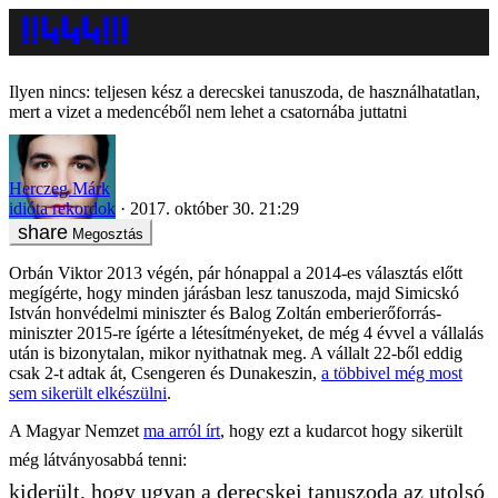
Ilyen nincs: teljesen kész a derecskei tanuszoda, de használhatatlan,
mert a vizet a medencéből nem lehet a csatornába juttatni
Herczeg Márk
idióta rekordok
2017. október 30. 21:29
Megosztás
Orbán Viktor 2013 végén, pár hónappal a 2014-es választás előtt
megígérte, hogy minden járásban lesz tanuszoda, majd Simicskó
István honvédelmi miniszter és Balog Zoltán emberierőforrás-
miniszter 2015-re ígérte a létesítményeket, de még 4 évvel a vállalás
után is bizonytalan, mikor nyithatnak meg. A vállalt 22-ből eddig
csak 2-t adtak át, Csengeren és Dunakeszin,
a többivel még most
sem sikerült elkészülni
.
A Magyar Nemzet
ma arról írt
, hogy ezt a kudarcot hogy sikerült
még látványosabbá tenni:
kiderült, hogy ugyan a derecskei tanuszoda az utolsó