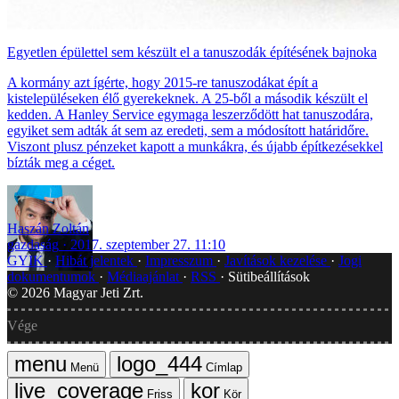
Egyetlen épülettel sem készült el a tanuszodák építésének bajnoka
A kormány azt ígérte, hogy 2015-re tanuszodákat épít a
kistelepüléseken élő gyerekeknek. A 25-ből a második készült el
kedden. A Hanley Service egymaga leszerződött hat tanuszodára,
egyiket sem adták át sem az eredeti, sem a módosított határidőre.
Viszont plusz pénzeket kapott a munkákra, és újabb építkezésekkel
bízták meg a céget.
Haszán Zoltán
gazdaság
2017. szeptember 27. 11:10
GYIK
Hibát jelentek
Impresszum
Javítások kezelése
Jogi
dokumentumok
Médiaajánlat
RSS
Sütibeállítások
©
2026
Magyar Jeti Zrt.
Vége
Menü
Címlap
Friss
Kör