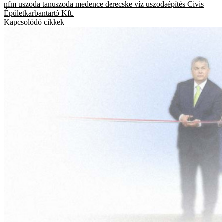
nfm
uszoda
tanuszoda
medence
derecske
víz
uszodaépítés
Civis
Épületkarbantartó Kft.
Kapcsolódó cikkek