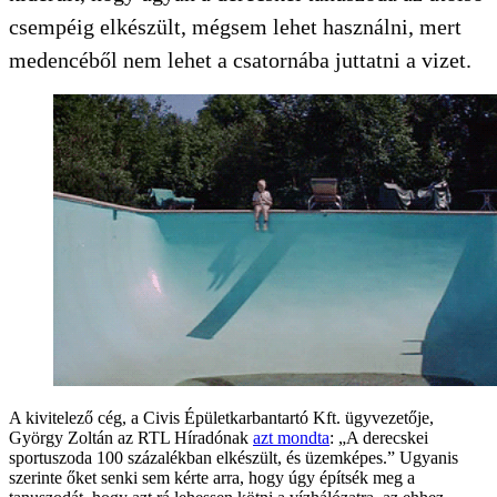
csempéig elkészült, mégsem lehet használni, mert
medencéből nem lehet a csatornába juttatni a vizet.
A kivitelező cég, a Civis Épületkarbantartó Kft. ügyvezetője,
György Zoltán az RTL Híradónak
azt mondta
: „A derecskei
sportuszoda 100 százalékban elkészült, és üzemképes.” Ugyanis
szerinte őket senki sem kérte arra, hogy úgy építsék meg a