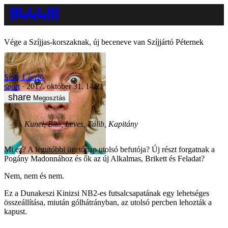
Vége a Szíjjas-korszaknak, új beceneve van Szíjjártó Péternek
Szily László
sport
2017. október 31. 14:21
Megosztás
Kunci, Bitó, Leves, Tálib, Kapitány
Mi ez? A legutóbbi ügetőnap utolsó befutója? Új részt forgatnak a
Pogány Madonnához és ők az új Alkalmas, Brikett és Feladat?
Nem, nem és nem.
Ez a Dunakeszi Kinizsi NB2-es futsalcsapatának egy lehetséges
összeállítása, miután gólhátrányban, az utolsó percben lehozták a
kapust.