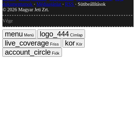
dokumentumok
Médiaajánlat
RSS
Sütibeállítások
©
2026
Magyar Jeti Zrt.
Vége
Menü
Címlap
Friss
Kör
Fiók