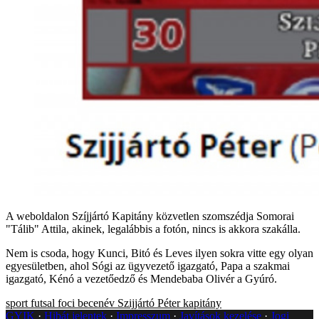
A weboldalon Szíjjártó Kapitány közvetlen szomszédja Somorai
"Tálib" Attila, akinek, legalábbis a fotón, nincs is akkora szakálla.
Nem is csoda, hogy Kunci, Bitó és Leves ilyen sokra vitte egy olyan
egyesületben, ahol Sógi az ügyvezető igazgató, Papa a szakmai
igazgató, Kénó a vezetőedző és Mendebaba Olivér a Gyúró.
sport
futsal
foci
becenév
Szijjártó Péter
kapitány
GYIK
Hibát jelentek
Impresszum
Javítások kezelése
Jogi