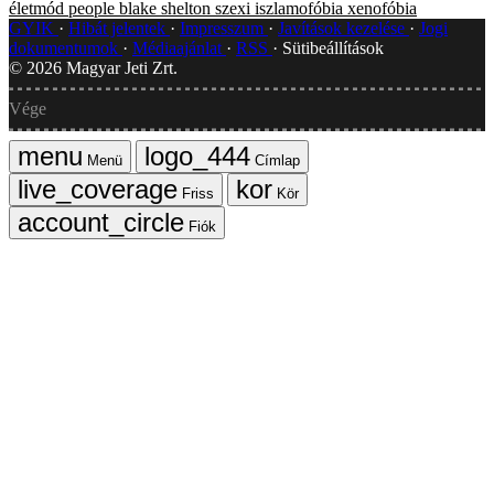
életmód
people
blake shelton
szexi
iszlamofóbia
xenofóbia
GYIK
Hibát jelentek
Impresszum
Javítások kezelése
Jogi
dokumentumok
Médiaajánlat
RSS
Sütibeállítások
©
2026
Magyar Jeti Zrt.
Vége
Menü
Címlap
Friss
Kör
Fiók