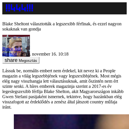
Blake Sheltont választották a legszexibb férfinak, és ezzel nagyon
sokaknak van gondja
Boros Juli
életmód
2017. november 16. 10:18
Megosztás
Lássuk be, normális embert nem érdekel, kit nevez ki a People
magazin a világ legszebbjének vagy legszexibbjének. Most mégis
elég nagy visszhangja lett választásuknak, amit őszintén nem ért
szinte senki. A híres emberek magazinja szerint a 2017-es év
legeslegszexibb férfija Blake Shelton, akit Magyarországon inkább
Gwen Stefani pasijaként ismernek, tekintve, hogy hazánkban elég
visszafogott az érdeklődés a zenész által játszott country műfaja
iránt.