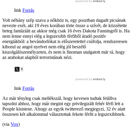
Forrás
Volt néhány szép szava a nőkhöz is, egy posztban dagadt picsának
nevezte exét, aki 19 éves korában törte össze a szívét, de közzétette
beteg fantáziáit az akkor még csak 16 éves Dakota Fanningről is. Ha
nem lenne ennyi elég a legszexibb férfiből áradó pozitív
energiákból: a bevándorlókat is előszeretettel csúfolja, rendszeresen
kiborul az angol nyelvet nem elég jól beszélő
kiszolgálószemélyzeten, és nem is finoman utalgatott már rá, hogy
az arabokat alapból terroristának nézi.
Forrás
Az már tényleg csak mellékszál, hogy kevesen tudtak felállva
tapsolni ahhoz, hogy már megint egy privilegizált fehér férfi lett a
People kisistene. Ahogy az egyik twitterező megjegyzi, 32 év alatt
összesen két alkalommal választottak fekete férfit a legszexibbnek.
(via
Vox
)