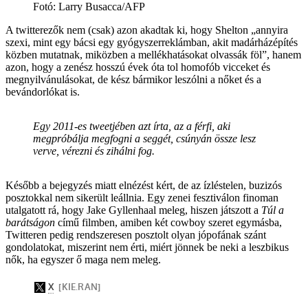
Fotó
:
Larry Busacca/AFP
A twitterezők nem (csak) azon akadtak ki, hogy Shelton „annyira
szexi, mint egy bácsi egy gyógyszerreklámban, akit madárházépítés
közben mutatnak, miközben a mellékhatásokat olvassák föl”, hanem
azon, hogy a zenész hosszú évek óta tol homofób vicceket és
megnyilvánulásokat, de kész bármikor leszólni a nőket és a
bevándorlókat is.
Egy 2011-es tweetjében azt írta, az a férfi, aki
megpróbálja megfogni a seggét, csúnyán össze lesz
verve, vérezni és zihálni fog.
Később a bejegyzés miatt elnézést kért, de az ízléstelen, buzizós
posztokkal nem sikerült leállnia. Egy zenei fesztiválon finoman
utalgatott rá, hogy Jake Gyllenhaal meleg, hiszen játszott a
Túl a
barátságon
című filmben, amiben két cowboy szeret egymásba,
Twitteren pedig rendszeresen posztolt olyan jópofának szánt
gondolatokat, miszerint nem érti, miért jönnek be neki a leszbikus
nők, ha egyszer ő maga nem meleg.