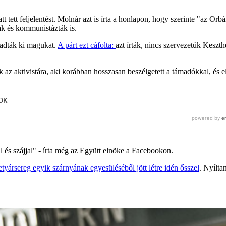
iatt tett feljelentést. Molnár azt is írta a honlapon, hogy szerinte "az Or
ák és kommunistázták is.
k adták ki magukat.
A párt ezt cáfolta:
azt írták, nincs szervezetük Keszth
dtak az aktivistára, aki korábban hosszasan beszélgetett a támadókkal, é
l és szájjal" - írta még az Együtt elnöke a Facebookon.
tyársereg egyik szárnyának egyesüléséből jött létre idén ősszel
. Nyílta