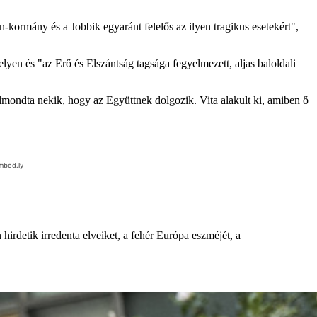
bán-kormány és a Jobbik egyaránt felelős az ilyen tragikus esetekért",
elyen és "az Erő és Elszántság tagsága fegyelmezett, aljas baloldali
s elmondta nekik, hogy az Együttnek dolgozik. Vita alakult ki, amiben ő
n hirdetik irredenta elveiket, a fehér Európa eszméjét, a