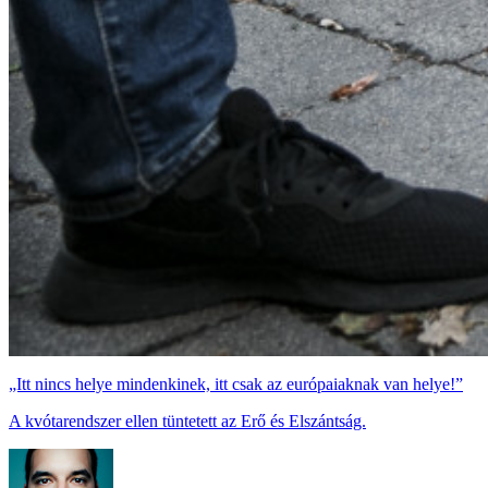
„Itt nincs helye mindenkinek, itt csak az európaiaknak van helye!”
A kvótarendszer ellen tüntetett az Erő és Elszántság.