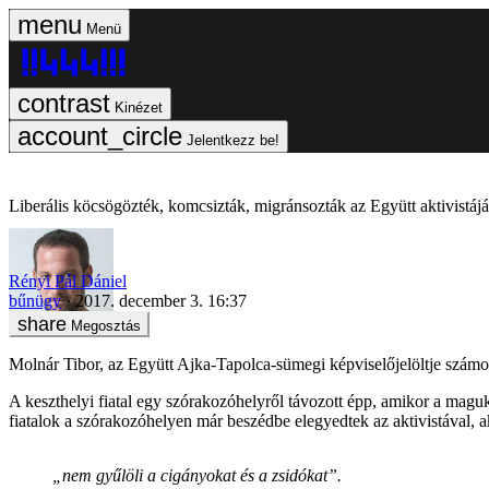
Menü
Kinézet
Jelentkezz be!
Liberális köcsögözték, komcsizták, migránsozták az Együtt aktivistájá
Rényi Pál Dániel
bűnügy
2017. december 3. 16:37
Megosztás
Molnár Tibor, az Együtt Ajka-Tapolca-sümegi képviselőjelöltje számolt
A keszthelyi fiatal egy szórakozóhelyről távozott épp, amikor a maguk
fiatalok a szórakozóhelyen már beszédbe elegyedtek az aktivistával, 
„nem gyűlöli a cigányokat és a zsidókat”.