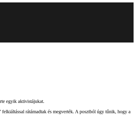
te egyik aktivistájukat.
” felkiáltással rátámadtak és megverték. A posztból úgy tűnik, hogy a