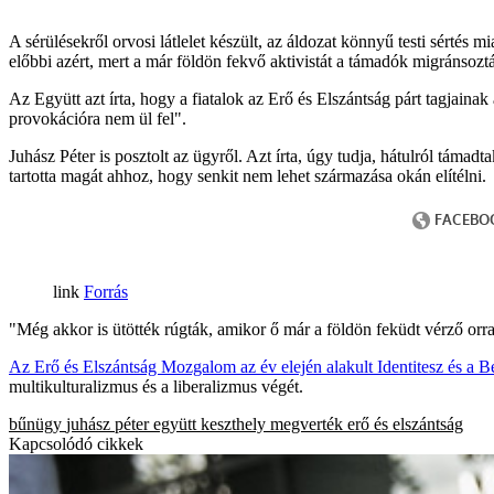
A sérülésekről orvosi látlelet készült, az áldozat könnyű testi sértés m
előbbi azért, mert a már földön fekvő aktivistát a támadók migránsozt
Az Együtt azt írta, hogy a fiatalok az Erő és Elszántság párt tagjaina
provokációra nem ül fel".
Juhász Péter is posztolt az ügyről. Azt írta, úgy tudja, hátulról táma
tartotta magát ahhoz, hogy senkit nem lehet származása okán elítélni.
Forrás
"Még akkor is ütötték rúgták, amikor ő már a földön feküdt vérző orra
Az Erő és Elszántság Mozgalom az év elején alakult Identitesz és a Be
multikulturalizmus és a liberalizmus végét.
bűnügy
juhász péter
együtt
keszthely
megverték
erő és elszántság
Kapcsolódó cikkek