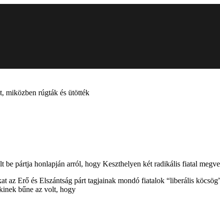
t, miközben rúgták és ütötték
 be pártja honlapján arról, hogy Keszthelyen két radikális fiatal megver
at az Erő és Elszántság párt tagjainak mondó fiatalok “liberális köcsög
akinek bűne az volt, hogy