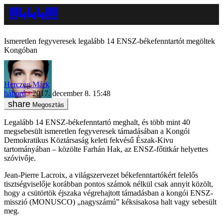
Ismeretlen fegyveresek legalább 14 ENSZ-békefenntartót megöltek
Kongóban
Herczeg Márk
háború
2017. december 8. 15:48
Megosztás
Legalább 14 ENSZ-békefenntartó meghalt, és több mint 40
megsebesült ismeretlen fegyveresek támadásában a Kongói
Demokratikus Köztársaság keleti fekvésű Észak-Kivu
tartományában – közölte Farhán Hak, az ENSZ-főtitkár helyettes
szóvivője.
Jean-Pierre Lacroix, a világszervezet békefenntartókért felelős
tisztségviselője korábban pontos számok nélkül csak annyit közölt,
hogy a csütörtök éjszaka végrehajtott támadásban a kongói ENSZ-
misszió (MONUSCO) „nagyszámú” kéksisakosa halt vagy sebesült
meg.