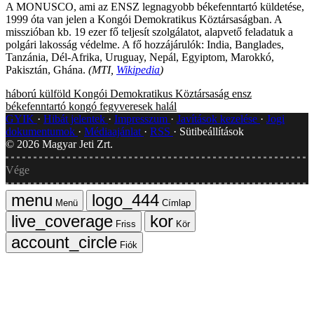
A MONUSCO, ami az ENSZ legnagyobb békefenntartó küldetése,
1999 óta van jelen a Kongói Demokratikus Köztársaságban. A
misszióban kb. 19 ezer fő teljesít szolgálatot, alapvető feladatuk a
polgári lakosság védelme. A fő hozzájárulók: India, Banglades,
Tanzánia, Dél-Afrika, Uruguay, Nepál, Egyiptom, Marokkó,
Pakisztán, Ghána.
(MTI,
Wikipedia
)
háború
külföld
Kongói Demokratikus Köztársaság
ensz
békefenntartó
kongó
fegyveresek
halál
GYIK
Hibát jelentek
Impresszum
Javítások kezelése
Jogi
dokumentumok
Médiaajánlat
RSS
Sütibeállítások
©
2026
Magyar Jeti Zrt.
Vége
Menü
Címlap
Friss
Kör
Fiók