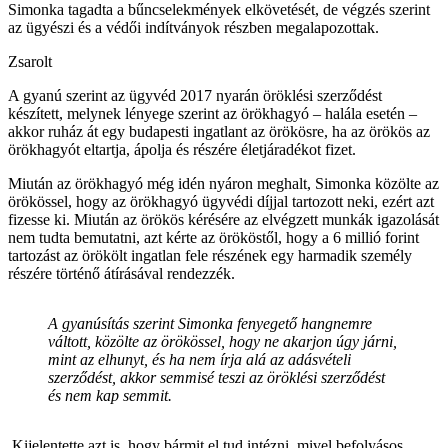
Simonka tagadta a bűncselekmények elkövetését, de végzés szerint
az ügyészi és a védői indítványok részben megalapozottak.
Zsarolt
A gyanú szerint az ügyvéd 2017 nyarán öröklési szerződést
készített, melynek lényege szerint az örökhagyó – halála esetén –
akkor ruház át egy budapesti ingatlant az örökösre, ha az örökös az
örökhagyót eltartja, ápolja és részére életjáradékot fizet.
Miután az örökhagyó még idén nyáron meghalt, Simonka közölte az
örökössel, hogy az örökhagyó ügyvédi díjjal tartozott neki, ezért azt
fizesse ki. Miután az örökös kérésére az elvégzett munkák igazolását
nem tudta bemutatni, azt kérte az örököstől, hogy a 6 millió forint
tartozást az örökölt ingatlan fele részének egy harmadik személy
részére történő átírásával rendezzék.
A gyanúsítás szerint Simonka fenyegető hangnemre
váltott, közölte az örökössel, hogy ne akarjon úgy járni,
mint az elhunyt, és ha nem írja alá az adásvételi
szerződést, akkor semmisé teszi az öröklési szerződést
és nem kap semmit.
Kijelentette azt is, hogy bármit el tud intézni, mivel befolyásos