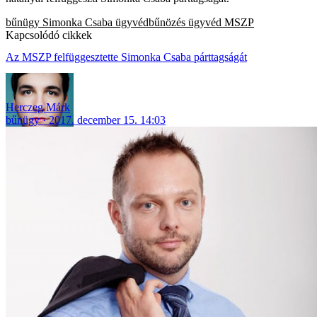
bűnügy
Simonka Csaba
ügyvédbűnözés
ügyvéd
MSZP
Kapcsolódó cikkek
Az MSZP felfüggesztette Simonka Csaba párttagságát
Herczeg Márk
bűnügy
2017. december 15. 14:03