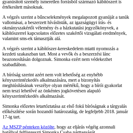
gyanúsított személy ismeretlen forrásból származó kábítószert is
értékesített másoknak.
A végzés szerint a bűncselekmények megalapozott gyanúját a tanúk
vallomásai, a beszerzett híváslisták, az igazságügyi írás- és
okmányszakértői vélemény és a házkutatási jegyzőkönyvek, a
kábítószerrel kapcsolatos előzetes szakértői vizsgálati eredmények,
valamint sms-ek támasztják alá.
A végzés szerint a kábítószer-kereskedelem miatti nyomozás a
kezdeti szakaszban tart. Most a vevők és a beszerzési lánc
beazonosításán dolgoznak. Simonka ezért nem védekezhet
szabadlábon.
A bíróság szerint azért nem volt lehetőség az enyhébb
kényszerintézkedés alkalmazására, mert a bizonyítás
meghiúsításának veszélye olyan mértékű, hogy a bírói gyakorlat
nem teszi lehetővé az önkéntes jogkövetésen alapuló
kényszerintézkedés alkalmazását.
Simonka előzetes letartóztatása az első fokú bíróságnak a tárgyalás
előkészítése során hozandó határozatáig, de legfeljebb 2018. január
17-ig tart.
Az MSZP pénteken közölte
, hogy az eljárás végéig azonnali
hatállyal felfüggeszti Simonka Csaba párttagságát.