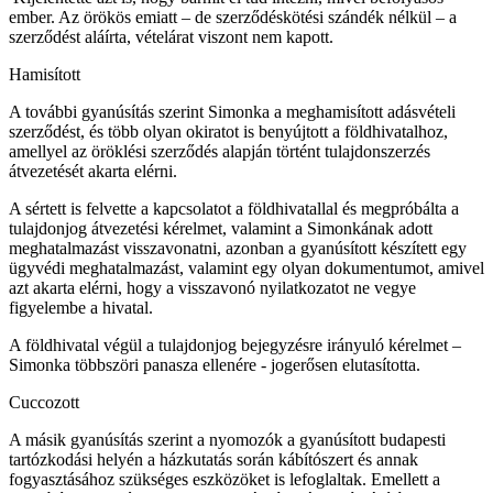
ember. Az örökös emiatt – de szerződéskötési szándék nélkül – a
szerződést aláírta, vételárat viszont nem kapott.
Hamisított
A további gyanúsítás szerint Simonka a meghamisított adásvételi
szerződést, és több olyan okiratot is benyújtott a földhivatalhoz,
amellyel az öröklési szerződés alapján történt tulajdonszerzés
átvezetését akarta elérni.
A sértett is felvette a kapcsolatot a földhivatallal és megpróbálta a
tulajdonjog átvezetési kérelmet, valamint a Simonkának adott
meghatalmazást visszavonatni, azonban a gyanúsított készített egy
ügyvédi meghatalmazást, valamint egy olyan dokumentumot, amivel
azt akarta elérni, hogy a visszavonó nyilatkozatot ne vegye
figyelembe a hivatal.
A földhivatal végül a tulajdonjog bejegyzésre irányuló kérelmet –
Simonka többszöri panasza ellenére - jogerősen elutasította.
Cuccozott
A másik gyanúsítás szerint a nyomozók a gyanúsított budapesti
tartózkodási helyén a házkutatás során kábítószert és annak
fogyasztásához szükséges eszközöket is lefoglaltak. Emellett a