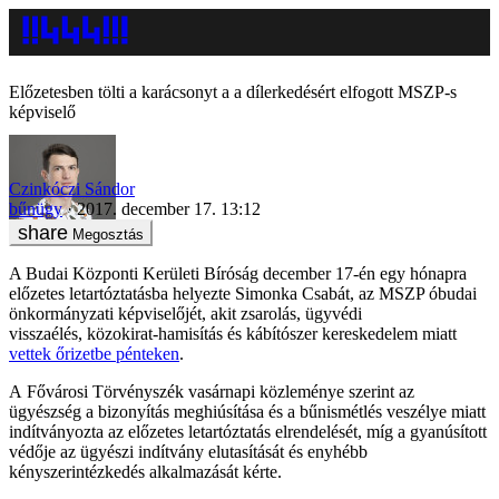
Előzetesben tölti a karácsonyt a a dílerkedésért elfogott MSZP-s
képviselő
Czinkóczi Sándor
bűnügy
2017. december 17. 13:12
Megosztás
A Budai Központi Kerületi Bíróság december 17-én egy hónapra
előzetes letartóztatásba helyezte Simonka Csabát, az MSZP óbudai
önkormányzati képviselőjét, akit zsarolás, ügyvédi
visszaélés, közokirat-hamisítás és kábítószer kereskedelem miatt
vettek őrizetbe pénteken
.
A Fővárosi Törvényszék vasárnapi közleménye szerint az
ügyészség a bizonyítás meghiúsítása és a bűnismétlés veszélye miatt
indítványozta az előzetes letartóztatás elrendelését, míg a gyanúsított
védője az ügyészi indítvány elutasítását és enyhébb
kényszerintézkedés alkalmazását kérte.