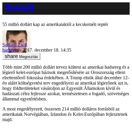
55 millió dollárt kap az amerikaiaktól a kecskeméti reptér
Sarkadi Zsolt
hadsereg
2017. december 18. 14:35
Megosztás
Több mint 200 millió dollárt tervez költeni az amerikai hadsereg és a
légierő kelet-európai bázisok megerősítésére az Oroszország elleni
elrettentőerő fokozása érdekében. A Trump elnök által december 12-
én aláírt költségvetési terv engedélyezi az amerikai légierőnek azt is,
hogy földterületeket vásároljon az Egyesült Államokon kívül és
hadászati célra fejlessze azokat, természetesen a fogadó, szövetséges
állammal egyetértésben.
A most engedélyezett, összesen 214 millió dolláros forrásból az
amerikaiak Norvégiában, Izlandon és Kelet-Európában fejlesztenek
majd.