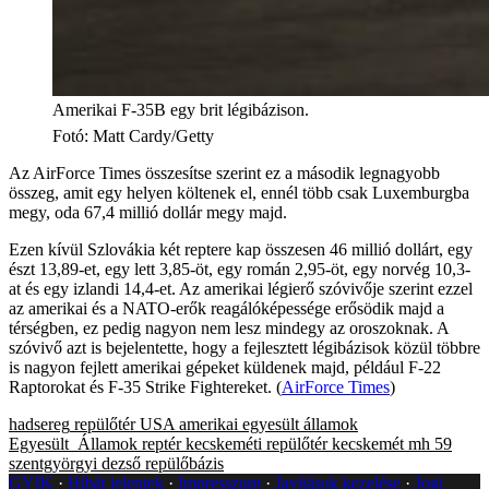
Amerikai F-35B egy brit légibázison.
Fotó
:
Matt Cardy/Getty
Az AirForce Times összesítse szerint ez a második legnagyobb
összeg, amit egy helyen költenek el, ennél több csak Luxemburgba
megy, oda 67,4 millió dollár megy majd.
Ezen kívül Szlovákia két reptere kap összesen 46 millió dollárt, egy
észt 13,89-et, egy lett 3,85-öt, egy román 2,95-öt, egy norvég 10,3-
at és egy izlandi 14,4-et. Az amerikai légierő szóvivője szerint ezzel
az amerikai és a NATO-erők reagálóképessége erősödik majd a
térségben, ez pedig nagyon nem lesz mindegy az oroszoknak. A
szóvivő azt is bejelentette, hogy a fejlesztett légibázisok közül többre
is nagyon fejlett amerikai gépeket küldenek majd, például F-22
Raptorokat és F-35 Strike Fightereket. (
AirForce Times
)
hadsereg
repülőtér
USA
amerikai egyesült államok
Egyesült_Államok
reptér
kecskeméti repülőtér
kecskemét
mh 59
szentgyörgyi dezső repülőbázis
GYIK
Hibát jelentek
Impresszum
Javítások kezelése
Jogi