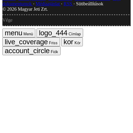
dokumentumok
Médiaajánlat
RSS
Sütibeállítások
©
2026
Magyar Jeti Zrt.
Vége
Menü
Címlap
Friss
Kör
Fiók