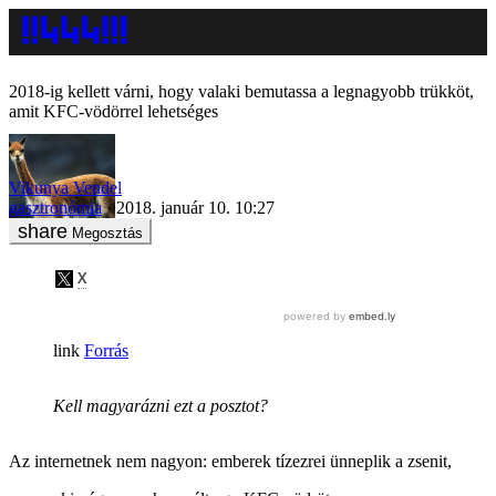
2018-ig kellett várni, hogy valaki bemutassa a legnagyobb trükköt,
amit KFC-vödörrel lehetséges
Vikunya Vendel
gasztronómia
2018. január 10. 10:27
Megosztás
Forrás
Kell magyarázni ezt a posztot?
Az internetnek nem nagyon: emberek tízezrei ünneplik a zsenit,