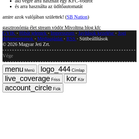
aki végre arra használt egy KFC-vödröt
és arra használta az üdítőautomatát
amire azok valójában születtek! (
SB Nation
)
gasztronómia
élet
stream
vödör
Mivoltma blog
kfc
GYIK
Hibát jelentek
Impresszum
Javítások kezelése
Jogi
dokumentumok
Médiaajánlat
RSS
Sütibeállítások
©
2026
Magyar Jeti Zrt.
Vége
Menü
Címlap
Friss
Kör
Fiók