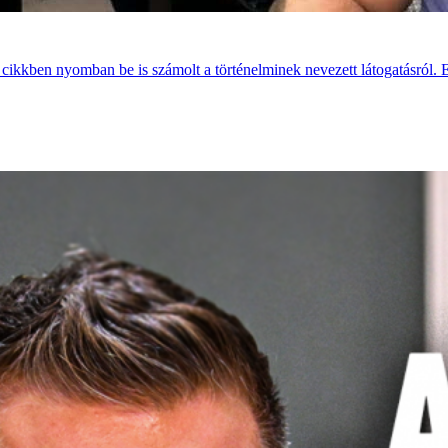
ő cikkben nyomban be is számolt a történelminek nevezett látogatásról. 