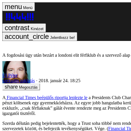
Menü
Kinézet
Jelentkezz be!
A fogdosási ügy után bezárt a londoni elit férfiklub és a szervező alap
Uj Péter
szexuális zaklatás
2018. január 24. 18:25
Megosztás
A
Financial Times beépülős riportja leplezte le
a Presidents Club Char
pénzt költsenek egy gyermekkórházra. Az egyre jobb hangulatba kerülő
exkluzív, „csak férfiaknak” gálát évente rendezte meg az Presidents 
igazgatói tisztéről.
Szerda délután pedig bejelentették, hogy a Trust soha többé nem ren
szervezetek között, és befejezik tevékenységüket. Vége. (
Financial T