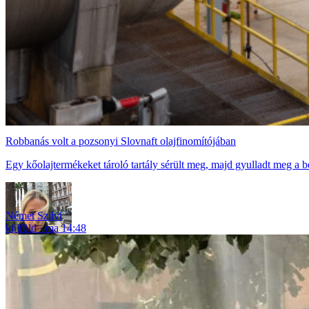
Robbanás volt a pozsonyi Slovnaft olajfinomítójában
Egy kőolajtermékeket tároló tartály sérült meg, majd gyulladt meg a 
Német Szilvi
külföld
ma 14:48