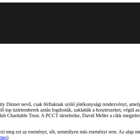
ity Dinner nevű, csak férfiaknak szóló jótékonysági rendezvényt, ame
 top üzletemberek aztán fogdosták, zaklatták a hoszteszeket, végül aszt
Club Charitable Trust. A PCCT társelnöke, David Meller a cikk megjelené
dezi meg ezt az eseményt, sőt, semmilyen más eseményt sem. Az alap mé
imes
)