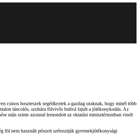
lyen csinos hoszteszek segédkeztek a gazdag uraknak, hogy minél több
alon táncolós, szobára fölvivős bulivá fajult a jótékonykodás. Az
se után szinte azonnal lemondott az oktatási minisztériumban viselt
g föl nem használt pénzeit szétosztják gyermekjótékonysági