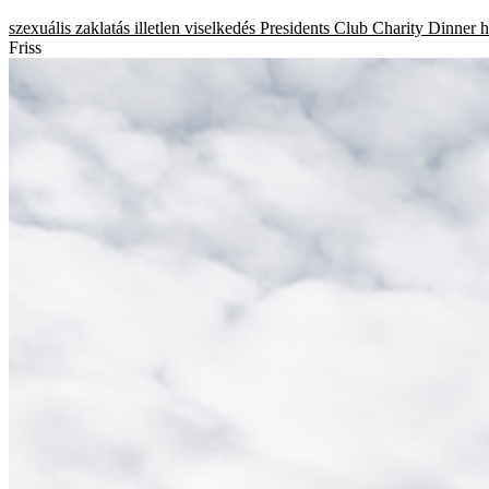
szexuális zaklatás
illetlen viselkedés
Presidents Club Charity Dinner
h
Friss