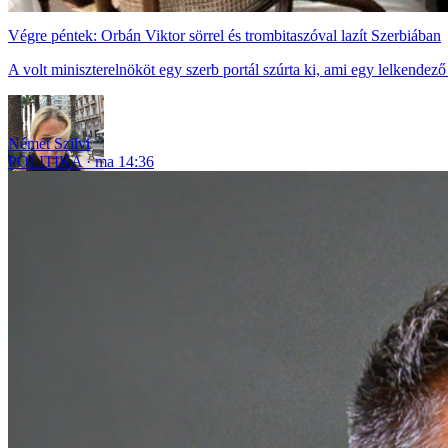
Végre péntek: Orbán Viktor sörrel és trombitaszóval lazít Szerbiában
A volt miniszterelnököt egy szerb portál szúrta ki, ami egy lelkendez
Német Szilvi
POLITIKA
ma 14:36