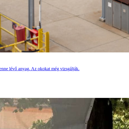
benne lévő anyag. Az okokat még vizsgálják.