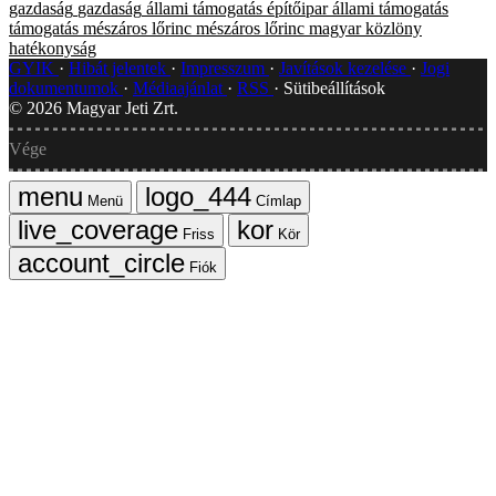
gazdaság
gazdaság
állami támogatás
építőipar
állami támogatás
támogatás
mészáros lőrinc
mészáros lőrinc
magyar közlöny
hatékonyság
GYIK
Hibát jelentek
Impresszum
Javítások kezelése
Jogi
dokumentumok
Médiaajánlat
RSS
Sütibeállítások
©
2026
Magyar Jeti Zrt.
Vége
Menü
Címlap
Friss
Kör
Fiók