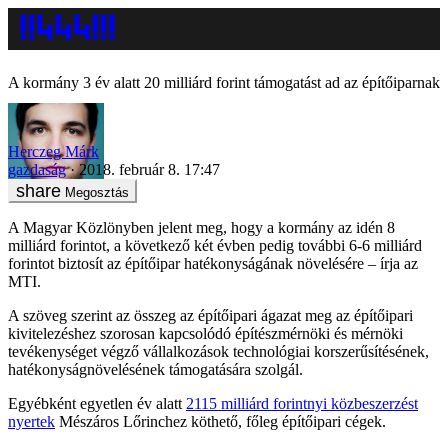
A kormány 3 év alatt 20 milliárd forint támogatást ad az építőiparnak
Herczeg Márk
gazdaság
2018. február 8. 17:47
Megosztás
A Magyar Közlönyben jelent meg, hogy a kormány az idén 8
milliárd forintot, a következő két évben pedig további 6-6 milliárd
forintot biztosít az építőipar hatékonyságának növelésére – írja az
MTI.
A szöveg szerint az összeg az építőipari ágazat meg az építőipari
kivitelezéshez szorosan kapcsolódó építészmérnöki és mérnöki
tevékenységet végző vállalkozások technológiai korszerűsítésének,
hatékonyságnövelésének támogatására szolgál.
Egyébként egyetlen év alatt
2115 milliárd forintnyi közbeszerzést
nyertek
Mészáros Lőrinchez köthető, főleg építőipari cégek.