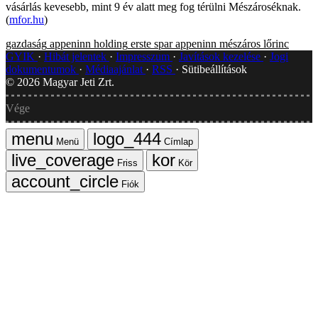
vásárlás kevesebb, mint 9 év alatt meg fog térülni Mészároséknak.
(
mfor.hu
)
gazdaság
appeninn holding
erste
spar
appeninn
mészáros lőrinc
GYIK
Hibát jelentek
Impresszum
Javítások kezelése
Jogi
dokumentumok
Médiaajánlat
RSS
Sütibeállítások
©
2026
Magyar Jeti Zrt.
Vége
Menü
Címlap
Friss
Kör
Fiók