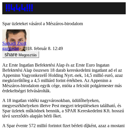
Spar üzleteket vásárol a Mészáros-birodalom
Sarkadi Zsolt
gazdaság
2018. február 8. 12:49
Megosztás
Az Erste Ingatlan Befektetési Alap és az Erste Euro Ingatan
Befektetési Alap összesen 18 darab kereskedelmi ingatlant ad el az
Appeninn Vagyonkezelő Holding Nyrt.-nek, 14,5 millió euró, azaz
megközelítőleg a 4,5 milliárd forint értékben. Az Appeninn a
Mészáros-birodalom egyik cége, mióta a felcsúti polgármester más
érdekeltségei felvásárolták.
A 18 ingatlan vidéki nagyvárosokban, üdülőhelyeken,
megyeszékhelyeken illetve Pest megyei településeken található, és
Spar üzletek működnek bennük, a SPAR Kereskedelmi Kft. hosszú
távú szerződés alapján bérli őket.
A Spar évente 572 millió forintot fizet bérleti díjként, azaz a mostani