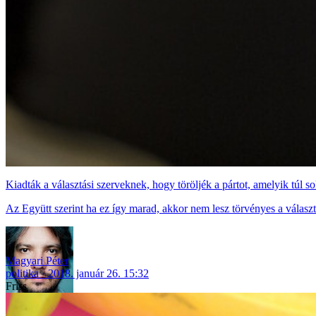
Kiadták a választási szerveknek, hogy töröljék a pártot, amelyik túl sok
Az Együtt szerint ha ez így marad, akkor nem lesz törvényes a választ
Magyari Péter
politika
2018. január 26. 15:32
Friss