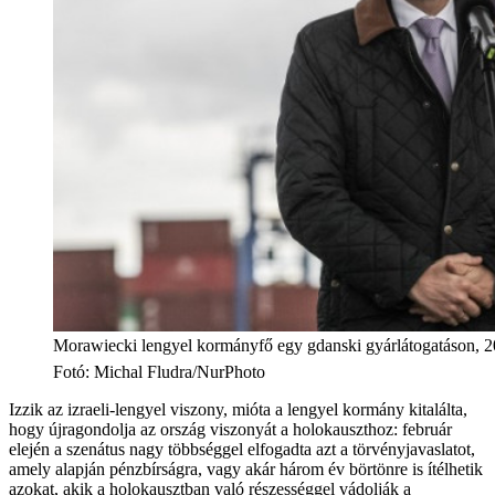
Morawiecki lengyel kormányfő egy gdanski gyárlátogatáson, 2
Fotó
:
Michal Fludra/NurPhoto
Izzik az izraeli-lengyel viszony, mióta a lengyel kormány kitalálta,
hogy újragondolja az ország viszonyát a holokauszthoz: február
elején a szenátus nagy többséggel elfogadta azt a törvényjavaslatot,
amely alapján pénzbírságra, vagy akár három év börtönre is ítélhetik
azokat, akik a holokausztban való részességgel vádolják a