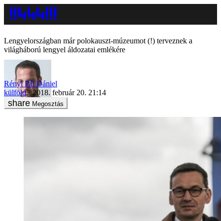
Lengyelországban már polokauszt-múzeumot (!) terveznek a
világháború lengyel áldozatai emlékére
Rényi Pál Dániel
külföld
2018. február 20. 21:14
Megosztás