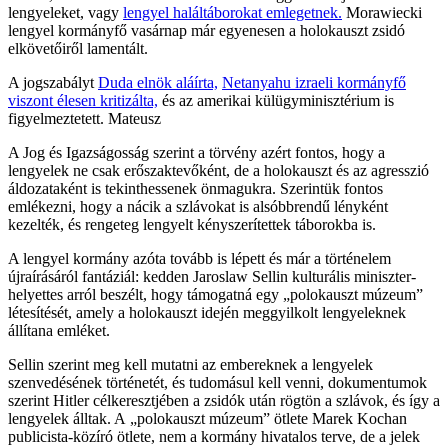
lengyeleket, vagy
lengyel haláltáborokat emlegetnek.
Morawiecki
lengyel kormányfő vasárnap már egyenesen a holokauszt zsidó
elkövetőiről lamentált.
A jogszabályt
Duda elnök aláírta,
Netanyahu izraeli kormányfő
viszont élesen kritizálta,
és az amerikai külügyminisztérium is
figyelmeztetett. Mateusz
A Jog és Igazságosság szerint a törvény azért fontos, hogy a
lengyelek ne csak erőszaktevőként, de a holokauszt és az agresszió
áldozataként is tekinthessenek önmagukra. Szerintük fontos
emlékezni, hogy a nácik a szlávokat is alsóbbrendű lényként
kezelték, és rengeteg lengyelt kényszerítettek táborokba is.
A lengyel kormány azóta tovább is lépett és már a történelem
újraírásáról fantáziál: kedden Jaroslaw Sellin kulturális miniszter-
helyettes arról beszélt, hogy támogatná egy „polokauszt múzeum”
létesítését, amely a holokauszt idején meggyilkolt lengyeleknek
állítana emléket.
Sellin szerint meg kell mutatni az embereknek a lengyelek
szenvedésének történetét, és tudomásul kell venni, dokumentumok
szerint Hitler célkeresztjében a zsidók után rögtön a szlávok, és így a
lengyelek álltak. A „polokauszt múzeum” ötlete Marek Kochan
publicista-közíró ötlete, nem a kormány hivatalos terve, de a jelek