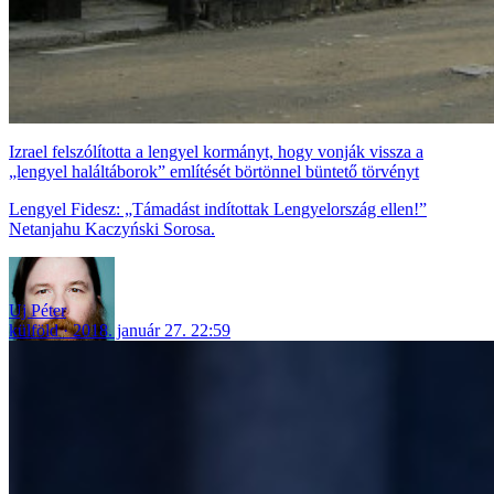
Izrael felszólította a lengyel kormányt, hogy vonják vissza a
„lengyel haláltáborok” említését börtönnel büntető törvényt
Lengyel Fidesz: „Támadást indítottak Lengyelország ellen!”
Netanjahu Kaczyński Sorosa.
Uj Péter
külföld
2018. január 27. 22:59