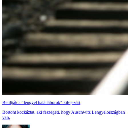
Betiltják a "lengyel haláltáborok" kifejezést
Börtönt kockáztat, aki feszegeti, hogy Auschwitz Lengyelországban
van.