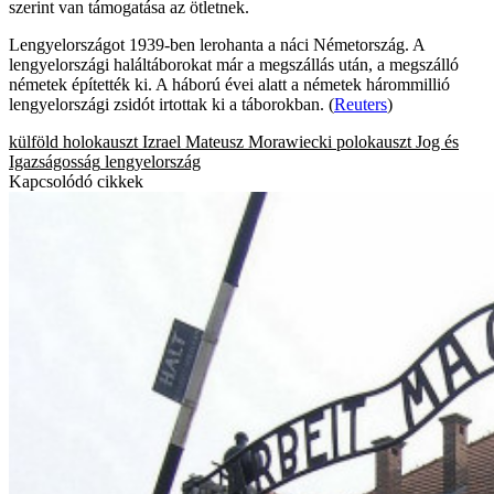
szerint van támogatása az ötletnek.
Lengyelországot 1939-ben lerohanta a náci Németország. A
lengyelországi haláltáborokat már a megszállás után, a megszálló
németek építették ki. A háború évei alatt a németek hárommillió
lengyelországi zsidót irtottak ki a táborokban. (
Reuters
)
külföld
holokauszt
Izrael
Mateusz Morawiecki
polokauszt
Jog és
Igazságosság
lengyelország
Kapcsolódó cikkek