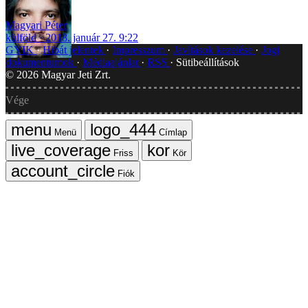
Magyari Péter
külföld
2018. január 27. 9:22
GYIK
Hibát jelentek
Impresszum
Javítások kezelése
Jogi
dokumentumok
Médiaajánlat
RSS
Sütibeállítások
©
2026
Magyar Jeti Zrt.
Vége
Menü
Címlap
Friss
Kör
Fiók