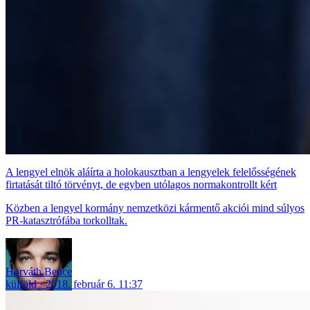
A lengyel elnök aláírta a holokausztban a lengyelek felelősségének
firtatását tiltó törvényt, de egyben utólagos normakontrollt kért
Közben a lengyel kormány nemzetközi kármentő akciói mind súlyos
PR-katasztrófába torkolltak.
Horváth Bence
külföld
2018. február 6. 11:37