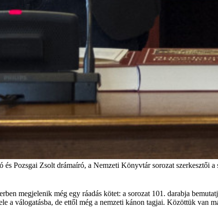
ó és Pozsgai Zsolt drámaíró, a Nemzeti Könyvtár sorozat szerkesztői a
en megjelenik még egy ráadás kötet: a sorozat 101. darabja bemutatja 
 bele a válogatásba, de ettől még a nemzeti kánon tagjai. Közöttük van 