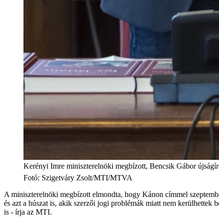
Kerényi Imre miniszterelnöki megbízott, Bencsik Gábor újságír
Fotó
:
Szigetváry Zsolt/MTI/MTVA
A miniszterelnöki megbízott elmondta, hogy Kánon címmel szeptemberb
és azt a húszat is, akik szerzői jogi problémák miatt nem kerülhettek
is - írja az MTI.