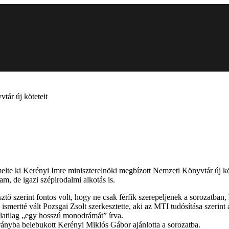
tár új köteteit
melte ki Kerényi Imre miniszterelnöki megbízott Nemzeti Könyvtár új kö
m, de igazi szépirodalmi alkotás is.
tő szerint fontos volt, hogy ne csak férfik szerepeljenek a sorozatban,
smertté vált Pozsgai Zsolt szerkesztette, aki az MTI tudósítása szerint
rlatilag „egy hosszú monodrámát” írva.
rányba belebukott Kerényi Miklós Gábor ajánlotta a sorozatba.