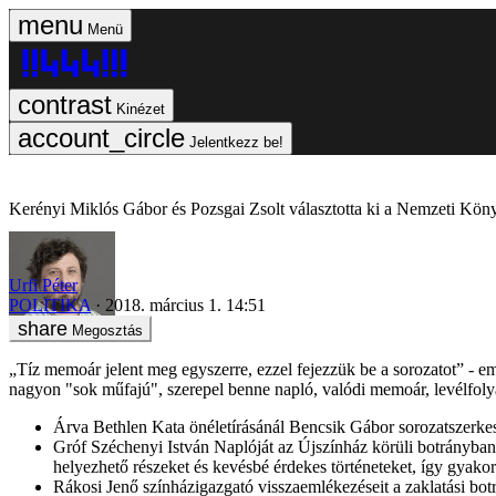
Menü
Kinézet
Jelentkezz be!
Kerényi Miklós Gábor és Pozsgai Zsolt választotta ki a Nemzeti Könyv
Urfi Péter
POLITIKA
2018. március 1. 14:51
Megosztás
„Tíz memoár jelent meg egyszerre, ezzel fejezzük be a sorozatot” - e
nagyon "sok műfajú", szerepel benne napló, valódi memoár, levélfolya
Árva Bethlen Kata önéletírásánál Bencsik Gábor sorozatszerkesz
Gróf Széchenyi István Naplóját az Újszínház körüli botrányban i
helyezhető részeket és kevésbé érdekes történeteket, így gyako
Rákosi Jenő színházigazgató visszaemlékezéseit a zaklatási bot