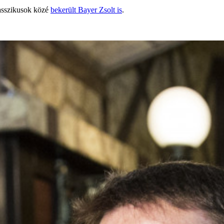
lasszikusok közé
bekerült Bayer Zsolt is
.