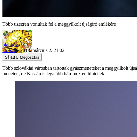
Több tízezren vonultak fel a meggyilkolt újságíró emlékére
plankog
külföld
2018. március 2. 21:02
Megosztás
Több szlovákiai városban tartottak gyászmeneteket a meggyilkolt újság
meneten, de Kassán is legalább háromezren tüntettek.