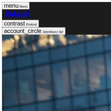
Menü
Kinézet
Jelentkezz be!