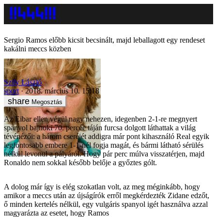
Sergio Ramos előbb kicsit becsinált, majd leballagott egy rendeset
kakálni meccs közben
Szily László
sport
2018. március 10. 15:18
Megosztás
Az Eibar ellen végül nagy nehezen, idegenben 2-1-re megnyert
spanyol bajnoki 70. percée táján furcsa dolgott láthattak a világ
tévénézői: a három cseréjét addigra már pont kihasználó Real egyik
legfontosabb embere 1-1-nél fogja magát, és bármi látható sérülés
nélkül levonul a pályáról. Hogy pár perc múlva visszatérjen, majd
Ronaldo nem sokkal később belője a győztes gólt.
A dolog már így is elég szokatlan volt, az meg méginkább, hogy
amikor a meccs után az újságírók erről megkérdezték Zidane edzőt,
ő minden kertelés nélkül, egy vulgáris spanyol igét használva azzal
magyarázta az esetet, hogy Ramos