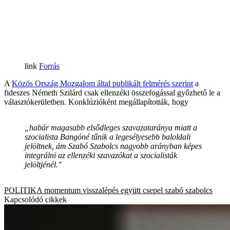
Forrás
A
Közös Ország Mozgalom által publikált felmérés szerint
a
fideszes Németh Szilárd csak ellenzéki összefogással győzhető le a
választókerületben. Konklúzióként megállapították, hogy
„habár magasabb elsődleges szavazataránya miatt a
szocialista Bangóné tűnik a legesélyesebb baloldali
jelöltnek, ám Szabó Szabolcs nagyobb arányban képes
integrálni az ellenzéki szavazókat a szocialisták
jelöltjénél."
POLITIKA
momentum
visszalépés
együtt
csepel
szabó szabolcs
Kapcsolódó cikkek