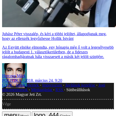
Juhász Péter visszalép, és kéri a többi jelöltet, állapodjanak meg,
hogy az ellenzék legyőzhesse Hollik Istvánt
Az Együtt elnöke elmondta, egy hónapja még ő volt a legesélyesebb
jelölt a budapesti 1. választókerületben, de a fideszes
rágalomhadjáratnak hála visszaesett a másik két jelölt szintjére.
Herczeg Márk
POLITIKA
2018. március 24. 9:20
GYIK
Hibát jelentek
Impresszum
Javítások kezelése
Jogi
dokumentumok
Médiaajánlat
RSS
Sütibeállítások
©
2026
Magyar Jeti Zrt.
Vége