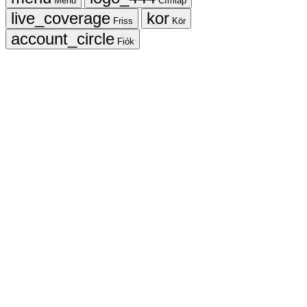
Menü
Címlap
Friss
Kör
Fiók