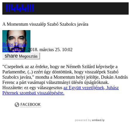
A Momentum visszalép Szabó Szabolcs javára
Botos Tamás
POLITIKA
2018. március 25. 10:02
Megosztás
"Csepelnek az az érdeke, hogy ne Németh Szilárd képviselje a
Parlamentbe, (..) ezért úgy döntöttünk, hogy visszalépek Szabó
Szabolcs javára," mondta a Momentum helyi jelöltje, Dukán András
Ferenc a párt vasárnapi választmányi ülésén újságíróknak.
Hozzátette: ez egy válaszgesztus
az Együtt vezetőjének, Juhász
Péternek szombati visszalépésére.