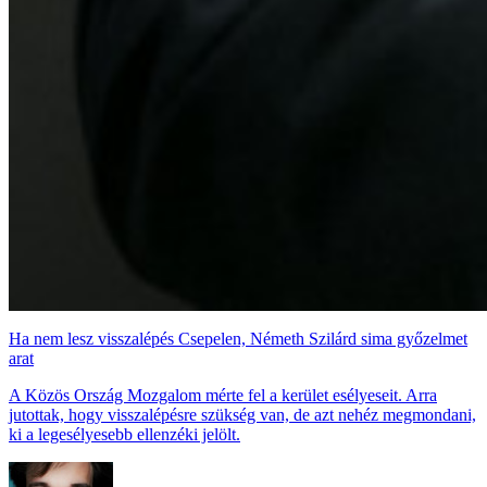
Ha nem lesz visszalépés Csepelen, Németh Szilárd sima győzelmet
arat
A Közös Ország Mozgalom mérte fel a kerület esélyeseit. Arra
jutottak, hogy visszalépésre szükség van, de azt nehéz megmondani,
ki a legesélyesebb ellenzéki jelölt.