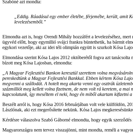
Szabóné azt mondta:
„Eddig. Ráadásul egy ember életébe, férjemébe, került, amit Kó
levelezésemből.”
Elmondta azt is, hogy Orendi Mihály hozzáfért a levelezéséhez, mert me
ügyvéd előtt, hogy egymillió svájci frankra büntethetik, ha bármit 
egykori vezetője, aki az idei téli olimpián együtt is szurkolt Kósa Lajo
Elmondása szerint Kósa Lajos 2012 októberétől fogva azt tanácsolta ne
bízott meg Kósa Lajosban, elmondta:
„A Magyar Fejlesztési Bankon keresztül szerettem volna megvásárolni
pereskedtünk a Magyar Fejlesztési Bankkal. Ebben kértem Kósa Lajost
megvenni a szállodát. A hotelt meg akarta venni egy osztrák üzletemb
százmilliót meg kellett volna fizetnem, de nem volt rá keretem, a mai
kapcsolatunk, így meséltem el neki, hogy én miből akartam kifizetni a
Beszélt arról is, hogy Kósa 2016 februárjában volt vele külföldön, 2
Lászlónak, aki ezt megerősítette nekünk. Kósa Lajos megkeresésünkr
Kérdésre válaszolva Szabó Gáborné elmondta, hogy egyik szerződés s
Magyarországra nem tervez visszajönni, mint mondta, reméli a vagyon