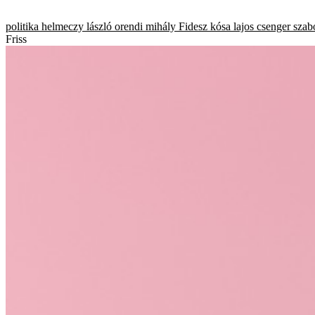
politika
helmeczy lászló
orendi mihály
Fidesz
kósa lajos
csenger
szab
Friss