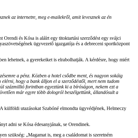
znek az internetre, meg e-mailekről, amit levesznek az én
Orendi és Kósa is aláírt egy titoktartási szerződést egy svájci
lyaszövetségének ügyvezető igazgatója és a debreceni sportközpont
en lehetnek, a gyerekeiket is elrabolhatják. A kérdésre, hogy miért
ezésemre a pénz. Közben a hotel csődbe ment, és nagyon sokáig
elérni, hogy a bank álljon el a szerződéstől, mert nem tudom
ül százmillió forintban egyeztünk ki a bíróságon, nekem ezt a
követően már egyre több dologról beszélgettünk, állandósult a
tt. A külföldi utazásokat Szabóné elmondta ügyvédjének, Helmeczy
ányt adni se Kósa édesanyjának, se Orendinek.
egyen szükség: „Magamat is, meg a családomat is szeretném