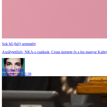
Sok hő (hú!) semmiért
Aszálytetőzés, NKA-s csalások, Ceuta üzenete és a kis magyar Kaliny
Herczeg Márk
reggel 4
ma 22:39