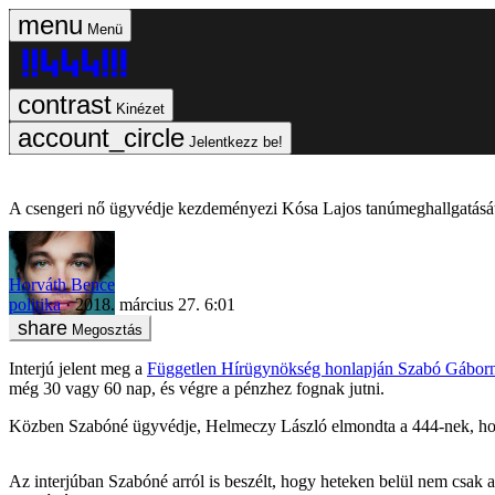
Menü
Kinézet
Jelentkezz be!
A csengeri nő ügyvédje kezdeményezi Kósa Lajos tanúmeghallgatását 
Horváth Bence
politika
2018. március 27. 6:01
Megosztás
Interjú jelent meg a
Független Hírügynökség honlapján Szabó Gábor
még 30 vagy 60 nap, és végre a pénzhez fognak jutni.
Közben Szabóné ügyvédje, Helmeczy László elmondta a 444-nek, hogy
Az interjúban Szabóné arról is beszélt, hogy heteken belül nem csak 