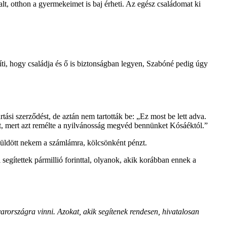
otthon a gyermekeimet is baj érheti. Az egész családomat ki
ti, hogy családja és ő is biztonságban legyen, Szabóné pedig úgy
rtási szerződést, de aztán nem tartották be: „Ez most be lett adva.
kat, mert azt remélte a nyilvánosság megvéd bennünket Kósáéktól.”
 küldött nekem a számlámra, kölcsönként pénzt.
 segítettek pármillió forinttal, olyanok, akik korábban ennek a
arországra vinni. Azokat, akik segítenek rendesen, hivatalosan