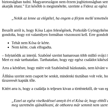
biztonságban tudni. Magyarországon nem érzem jogbiztonságban sem 
akarják irtani.” Ezt később is megismételte, szerinte a Fidesz az egész c
„Nekik az lenne az elégtétel, ha engem a férjem mellé temetné
Beszélt arról is, hogy Kósa Lajos feleségének, Porkoláb Gyöngyikének
gondolta, hogy ezt valamilyen formában viszonozni kell. Erre gondolta 
Tehát nem Kósa úr kérte.
Nem kérte, csak elfogadta.
– folytatódik az interjú. Szabóné szerint hamarosan több millió svájci 
Mert ez már tarthatatlan. Tarthatatlan, hogy egy egész családot kikés
Arra a kérdésre, hogy miért volt Szabónénál házkutatás, nem kívánt v
Állítása szerint nem csapott be senkit, mindenki tisztában volt vele, 
tízszeresét kapták tőle.
Kitért arra is, hogy a családja is teljesen kivan a történtektől, de v
„Ezzel az egész viselkedéssel annyit ért el Kósa úr, hogy ebbő
meg szeretném ajándékozni, de otthonra már semmit nem szeretn