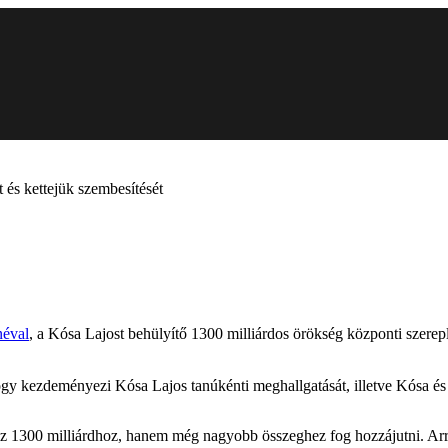
és kettejük szembesítését
néval
, a Kósa Lajost behülyítő 1300 milliárdos örökség központi szere
 kezdeményezi Kósa Lajos tanúkénti meghallgatását, illetve Kósa és
az 1300 milliárdhoz, hanem még nagyobb összeghez fog hozzájutni. Arra