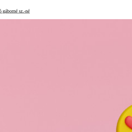
ó gáborné
sz.-né