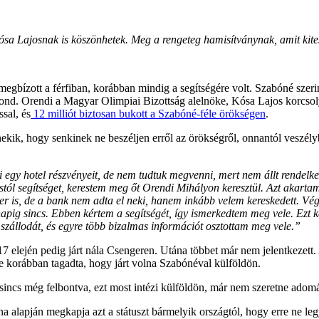
sa Lajosnak is köszönhetek. Meg a rengeteg hamisítványnak, amit kites
gbízott a férfiban, korábban mindig a segítségére volt. Szabóné szerint 
elmond. Orendi a Magyar Olimpiai Bizottság alelnöke, Kósa Lajos korcso
ssal, és
12 milliót biztosan bukott a Szabóné-féle örökségen
.
kik, hogy senkinek ne beszéljen erről az örökségről, onnantól veszélyb
 egy hotel részvényeit, de nem tudtuk megvenni, mert nem állt rendelk
ól segítséget, kerestem meg őt Orendi Mihályon keresztül. Azt akartam 
er is, de a bank nem adta el neki, hanem inkább velem kereskedett. Vég
 napig sincs. Ebben kértem a segítségét, így ismerkedtem meg vele. Ezt 
 szállodát, és egyre több bizalmas információt osztottam meg vele.”
017 elején pedig járt nála Csengeren. Utána többet már nem jelentkeze
e korábban tagadta, hogy járt volna Szabónéval külföldön.
incs még felbontva, ezt most intézi külföldön, már nem szeretne adom
a alapján megkapja azt a státuszt bármelyik országtól, hogy erre ne l