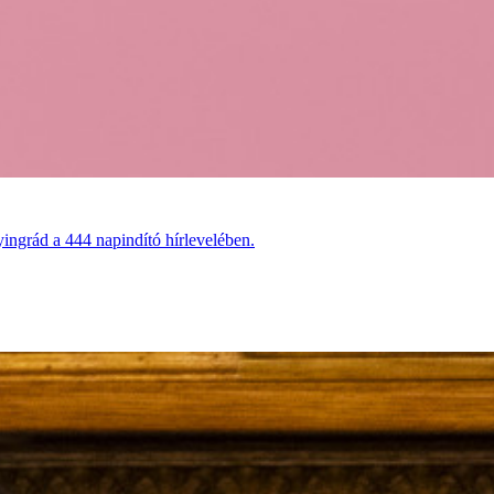
ingrád a 444 napindító hírlevelében.