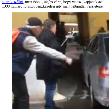
akart kiszállni
, mert több újságíró várta, hogy választ kapjanak az
1300 milliárd forintot pénzkezelési ügy máig feltáratlan részleteire.