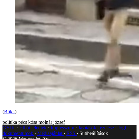
(
Blikk
)
politika
pécs
kósa
molnár józsef
GYIK
Hibát jelentek
Impresszum
Javítások kezelése
Jogi
dokumentumok
Médiaajánlat
RSS
Sütibeállítások
©
2026
Magyar Jeti Zrt.