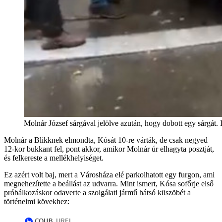
Molnár József sárgával jelölve azután, hogy dobott egy sárgát. I
Molnár a Blikknek elmondta, Kósát 10-re várták, de csak negyed
12-kor bukkant fel, pont akkor, amikor Molnár úr elhagyta posztját,
és felkereste a mellékhelyiséget.
Ez azért volt baj, mert a Városháza elé parkolhatott egy furgon, ami
megnehezítette a beállást az udvarra. Mint ismert, Kósa sofőrje első
próbálkozáskor odaverte a szolgálati jármű hátsó küszöbét a
történelmi kövekhez: