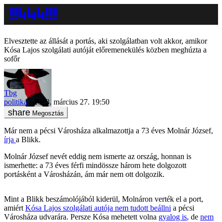
Elvesztette az állását a portás, aki szolgálatban volt akkor, amikor
Kósa Lajos szolgálati autóját előremenekülés közben meghúzta a
sofőr
Tbg
politika
2018. március 27. 19:50
Megosztás
Már nem a pécsi Városháza alkalmazottja a 73 éves Molnár József,
írja
a Blikk.
Molnár József nevét eddig nem ismerte az ország, honnan is
ismerhette: a 73 éves férfi mindössze három hete dolgozott
portásként a Városházán, ám már nem ott dolgozik.
Mint a Blikk beszámolójából kiderül, Molnáron verték el a port,
amiért
Kósa Lajos szolgálati autója nem tudott beállni
a pécsi
Városháza udvarára. Persze Kósa mehetett volna
gyalog is
, de
nem