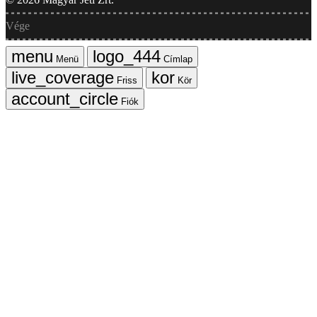
Vége
Menü
Címlap
Friss
Kör
Fiók