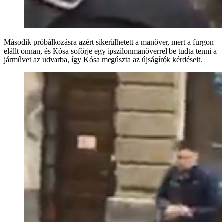
Második próbálkozásra azért sikerülhetett a manőver, mert a furgon
elállt onnan, és Kósa sofőrje egy ipszilonmanőverrel be tudta tenni a
járművet az udvarba, így Kósa megúszta az újságírók kérdéseit.