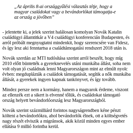
„Az április 8-ai országgyűlési választás tétje, hogy a
magyar családokat vagy a bevándorlókat támogatja-e
az ország a jövőben”
- jelentette ki, a jelek szerint halálosan komolyan Novák Katalin
családügyi államtitkár a V4 családügyi konferencián Budapesten, és
arról próbált megnyugtatni mindenkit, hogy szerencsére van Fidesz,
és így lesz aki fenntartsa a családtámogatási rendszert 2018 után is.
Novák szerdán az MTI tudósítása szerint arról beszélt, hogy míg
2010 előtt büntették a gyereknevelés utáni munkába állást, soha nem
volt olyan jó családnak lenni Magyarországon mint az elmúlt nyolc
évben: megduplázták a családok támogatását, segítik a nők munkába
állását, a gyerekek ingyen kapnak tankönyvet, és így tovább.
Mindez persze nem a kormány, hanem a magyarok érdeme, viszont
az ellenzék ezt a sikert is elvenné tőlük, és családokat támogató
ország helyett bevándorlóország lesz Magyarországból.
Novák szerint százmilliárd forintos nagyságrendben kéne pénzt
költeni a bevándorlókra, ahol bevándorlók élnek, ott a költségvetés
nagy részét elviszik a migránsok, akik közül minden egyes ember
ellátása 9 millió forintba kerül.