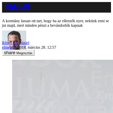
A kormány lassan ott tart, hogy ha az ellenzék nyer, nekünk enni se
jut majd, mert minden pénzt a bevándorlók kapnak
Rényi Pál Dániel
elmebaj
2018. március 28. 12:57
Megosztás