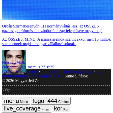
Orbán Szirmabesenyőn: Ha kormányváltás lesz, az ÖSSZES
gazdasági erőforrás a bevándorlóország felépítésére megy majd
Az ÖSSZES, MIND. A miniszterelnök szerint akkor még 10 milliók
sem mennek majd a magyar vállalkozásoknak.
Herczeg Márk
elmebaj
2018. március 27. 8:35
GYIK
Hibát jelentek
Impresszum
Javítások kezelése
Jogi
dokumentumok
Médiaajánlat
RSS
Sütibeállítások
©
2026
Magyar Jeti Zrt.
Vége
Menü
Címlap
Friss
Kör