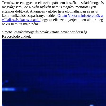
Természetesen egyetlen ellenzéki párt sem beszélt a családtámogatás
megvágásáról, de Novák nyílván nem is magától mondott ilyen
értelmes dolgokat. A kampány utolsó hete előtt láthatóan ez az új
kommunikációs csapásirány: kedden
Orbán Viktor miniszterelnök a
vállalkozásokat óvta attól
hogy az ellenzék nyerjen, mert akkor meg
nekik nem jut majd pénz.
elmebaj
családtámogatás
novák katalin
bevándorlóország
Kapcsolódó cikkek