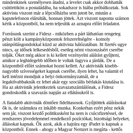
mindenkinek személyesen átadni, a levelet csak akkor dobhatták
csütörtökön a postaládába, ha sokadszor is hiába próbálkoztak. Sok
aktivista viszont már a lépcsőházba sem jutott be, miután a
kaputelefonon elárulták, honnan jöttek. Azt viszont naponta számon
kérik a központból, ha nem teljesítik az aznapra előírt feladatot.
Forrásunk szerint a Fidesz - miközben a párt láthatóan rengeteg
pénzt költ a kampányközpontok felszereltségére - komoly
utánpótlásgondokkal küzd az aktivista hálózatában. Itt fizetés ugye
nincs, az idősek lelkesedésből, esetleg némi viszonzásért cserébe
tolják. Őket még akkor is ki kellett vezényelni aláírást gyűjteni,
amikor a leghidegebb időben le voltak fagyva a járdák. De a
központból előírt számokat hozni kellett. Az aktivisták kisebb-
nagyobb szívességeket kapnak cserébe, ilyen lehet, ha valamit el
kell intézni mondjuk a helyi önkormányzatnál, de a
legaktívabbaknák ez lehet akár egy szociális bérlakás kiutalása is.
Ha az aktivisták jelentkeztek szavazatszámlálónak, a Fidesz
gondoskodik a szavazás napján az ellátásukról is.
A fiatalabb aktivisták döntően fidelitasosok. Gyűjtöttek aláírásokat
ők is, de számukra ez inkább munka. Konkrétan ezért pénz nekik
sem jár, viszont kezdő politikusként ha nem is csúcsfizetéssel, de
rendszeres jövedelemmel rendelkező pozíciókat, bizottsági helyeket,
állásokat kapnak. Ők azok, akik a hajrára egy iPadet is kapnak a
központból. Ennek - ahogy a Magyar Nemzet is megírta - kettős