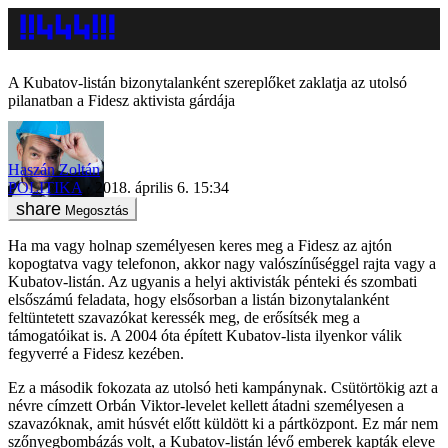
A Kubatov-listán bizonytalanként szereplőket zaklatja az utolsó
pilanatban a Fidesz aktivista gárdája
Haszán Zoltán
POLITIKA
2018. április 6. 15:34
Megosztás
Ha ma vagy holnap személyesen keres meg a Fidesz az ajtón
kopogtatva vagy telefonon, akkor nagy valószínűséggel rajta vagy a
Kubatov-listán. Az ugyanis a helyi aktivisták pénteki és szombati
elsőszámú feladata, hogy elsősorban a listán bizonytalanként
feltüntetett szavazókat keressék meg, de erősítsék meg a
támogatóikat is. A 2004 óta épített Kubatov-lista ilyenkor válik
fegyverré a Fidesz kezében.
Ez a második fokozata az utolsó heti kampánynak. Csütörtökig azt a
névre címzett Orbán Viktor-levelet kellett átadni személyesen a
szavazóknak, amit húsvét előtt küldött ki a pártközpont. Ez már nem
szőnyegbombázás volt, a Kubatov-listán lévő emberek kapták eleve