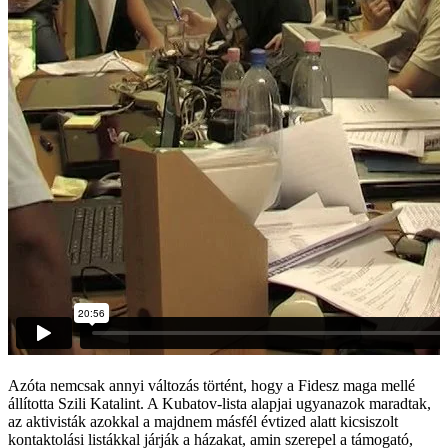
Azóta nemcsak annyi változás történt, hogy a Fidesz maga mellé
állította Szili Katalint. A Kubatov-lista alapjai ugyanazok maradtak,
az aktivisták azokkal a majdnem másfél évtized alatt kicsiszolt
kontaktolási listákkal járják a házakat, amin szerepel a támogató,