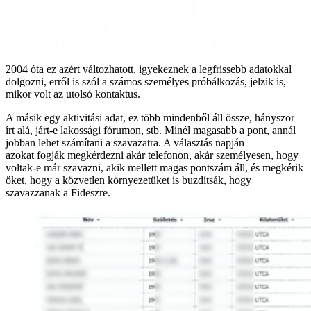
2004 óta ez azért változhatott, igyekeznek a legfrissebb adatokkal
dolgozni, erről is szól a számos személyes próbálkozás, jelzik is,
mikor volt az utolsó kontaktus.
A másik egy aktivitási adat, ez több mindenből áll össze, hányszor
írt alá, járt-e lakossági fórumon, stb. Minél magasabb a pont, annál
jobban lehet számítani a szavazatra. A választás napján
azokat fogják megkérdezni akár telefonon, akár személyesen, hogy
voltak-e már szavazni, akik mellett magas pontszám áll, és megkérik
őket, hogy a közvetlen környezetüket is buzdítsák, hogy
szavazzanak a Fideszre.