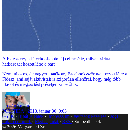
A Fidesz egyik Facebook-katonája elmesélte, milyen virtuális
hadsereget hozott létre a párt
Nem túl okos, de nagyon hatékony Facebook-szörnyet hozott létre a
Fidesz, ami saját aktivistáit is szigorúan ellenőrzi, hogy még több
like-ot és megosztást préseljen ki belőlük.
Haszán Zoltán
POLITIKA
2018. január 30. 9:03
GYIK
Hibát jelentek
Impresszum
Javítások kezelése
Jogi
dokumentumok
Médiaajánlat
RSS
Sütibeállítások
©
2026
Magyar Jeti Zrt.