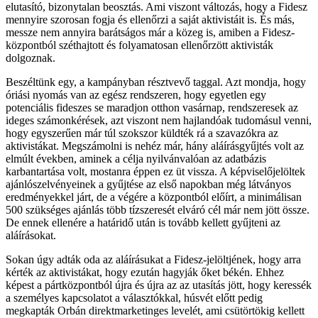
elutasító, bizonytalan beosztás. Ami viszont változás, hogy a Fidesz
mennyire szorosan fogja és ellenőrzi a saját aktivistáit is. És más,
messze nem annyira barátságos már a közeg is, amiben a Fidesz-
központból széthajtott és folyamatosan ellenőrzött aktivisták
dolgoznak.
Beszéltünk egy, a kampányban résztvevő taggal. Azt mondja, hogy
óriási nyomás van az egész rendszeren, hogy egyetlen egy
potenciális fideszes se maradjon otthon vasárnap, rendszeresek az
ideges számonkérések, azt viszont nem hajlandóak tudomásul venni,
hogy egyszerűen már túl szokszor küldték rá a szavazókra az
aktivistákat. Megszámolni is nehéz már, hány aláírásgyűjtés volt az
elmúlt években, aminek a célja nyilvánvalóan az adatbázis
karbantartása volt, mostanra éppen ez üt vissza. A képviselőjelöltek
ajánlószelvényeinek a gyűjtése az első napokban még látványos
eredményekkel járt, de a végére a központból előírt, a minimálisan
500 szükséges ajánlás több tízszeresét elváró cél már nem jött össze.
De ennek ellenére a határidő után is tovább kellett gyűjteni az
aláírásokat.
Sokan úgy adták oda az aláírásukat a Fidesz-jelöltjének, hogy arra
kérték az aktivistákat, hogy ezután hagyják őket békén. Ehhez
képest a pártközpontból újra és újra az az utasítás jött, hogy keressék
a személyes kapcsolatot a választókkal, húsvét előtt pedig
megkapták Orbán direktmarketinges levelét, ami csütörtökig kellett