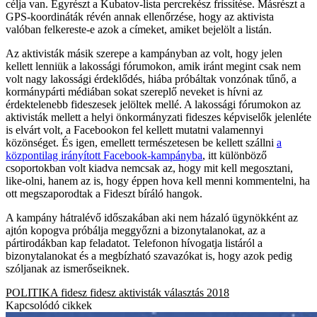
célja van. Egyrészt a Kubatov-lista percrekész frissítése. Másrészt a
GPS-koordináták révén annak ellenőrzése, hogy az aktivista
valóban felkereste-e azok a címeket, amiket bejelölt a listán.
Az aktivisták másik szerepe a kampányban az volt, hogy jelen
kellett lenniük a lakossági fórumokon, amik iránt megint csak nem
volt nagy lakossági érdeklődés, hiába próbáltak vonzónak tűnő, a
kormánypárti médiában sokat szereplő neveket is hívni az
érdektelenebb fideszesek jelöltek mellé. A lakossági fórumokon az
aktivisták mellett a helyi önkormányzati fideszes képviselők jelenléte
is elvárt volt, a Facebookon fel kellett mutatni valamennyi
közönséget. És igen, emellett természetesen be kellett szállni
a
központilag irányított Facebook-kampányba
, itt különböző
csoportokban volt kiadva nemcsak az, hogy mit kell megosztani,
like-olni, hanem az is, hogy éppen hova kell menni kommentelni, ha
ott megszaporodtak a Fideszt bíráló hangok.
A kampány hátralévő időszakában aki nem házaló ügynökként az
ajtón kopogva próbálja meggyőzni a bizonytalanokat, az a
pártirodákban kap feladatot. Telefonon hívogatja listáról a
bizonytalanokat és a megbízható szavazókat is, hogy azok pedig
szóljanak az ismerőseiknek.
POLITIKA
fidesz
fidesz aktivisták
választás 2018
Kapcsolódó cikkek