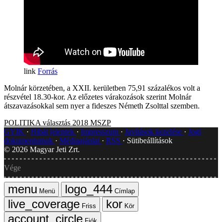
Forrás
Molnár körzetében, a XXII. kerületben 75,91 százalékos volt a
részvétel 18.30-kor. Az előzetes várakozások szerint Molnár
átszavazásokkal sem nyer a fideszes Németh Zsolttal szemben.
POLITIKA
választás 2018
MSZP
GYIK
Hibát jelentek
Impresszum
Javítások kezelése
Jogi
dokumentumok
Médiaajánlat
RSS
Sütibeállítások
©
2026
Magyar Jeti Zrt.
Vége
Menü
Címlap
Friss
Kör
Fiók