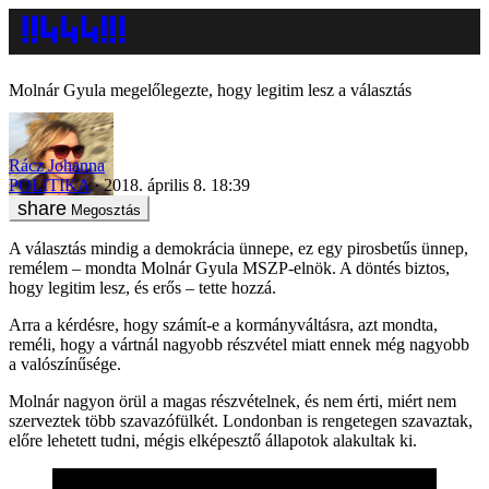
Molnár Gyula megelőlegezte, hogy legitim lesz a választás
Rácz Johanna
POLITIKA
2018. április 8. 18:39
Megosztás
A választás mindig a demokrácia ünnepe, ez egy pirosbetűs ünnep,
remélem – mondta Molnár Gyula MSZP-elnök. A döntés biztos,
hogy legitim lesz, és erős – tette hozzá.
Arra a kérdésre, hogy számít-e a kormányváltásra, azt mondta,
reméli, hogy a vártnál nagyobb részvétel miatt ennek még nagyobb
a valószínűsége.
Molnár nagyon örül a magas részvételnek, és nem érti, miért nem
szerveztek több szavazófülkét. Londonban is rengetegen szavaztak,
előre lehetett tudni, mégis elképesztő állapotok alakultak ki.