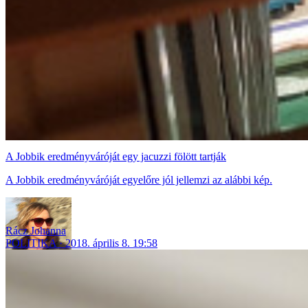
A Jobbik eredményváróját egy jacuzzi fölött tartják
A Jobbik eredményváróját egyelőre jól jellemzi az alábbi kép.
Rácz Johanna
POLITIKA
2018. április 8. 19:58