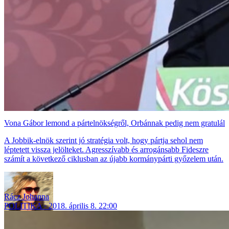
Vona Gábor lemond a pártelnökségről, Orbánnak pedig nem gratulál
A Jobbik-elnök szerint jó stratégia volt, hogy pártja sehol nem
léptetett vissza jelölteket. Agresszívabb és arrogánsabb Fideszre
számít a következő ciklusban az újabb kormánypárti győzelem után.
Rácz Johanna
POLITIKA
2018. április 8. 22:00