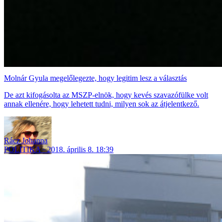
Molnár Gyula megelőlegezte, hogy legitim lesz a választás
De azt kifogásolta az MSZP-elnök, hogy kevés szavazófülke volt
annak ellenére, hogy lehetett tudni, milyen sok az átjelentkező.
Rácz Johanna
POLITIKA
2018. április 8. 18:39