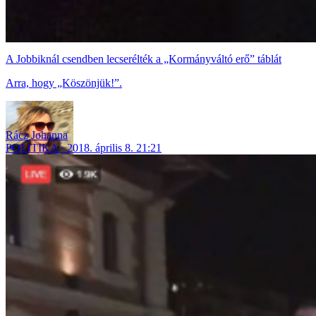
A Jobbiknál csendben lecserélték a „Kormányváltó erő” táblát
Arra, hogy „Köszönjük!”.
Rácz Johanna
POLITIKA
2018. április 8. 21:21