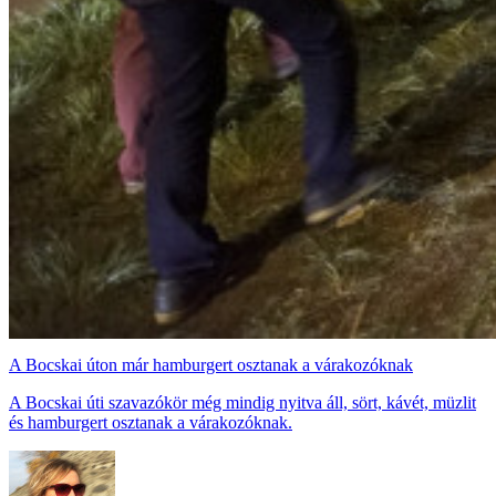
A Bocskai úton már hamburgert osztanak a várakozóknak
A Bocskai úti szavazókör még mindig nyitva áll, sört, kávét, müzlit
és hamburgert osztanak a várakozóknak.