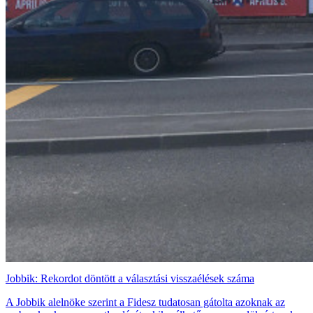
Jobbik: Rekordot döntött a választási visszaélések száma
A Jobbik alelnöke szerint a Fidesz tudatosan gátolta azoknak az