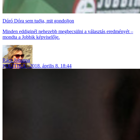
Dúró Dóra sem tudja, mit gondoljon
Minden eddiginél nehezebb megbecsülni a választás eredményét –
mondta a Jobbik képviselője.
Rácz Johanna
POLITIKA
2018. április 8. 18:44