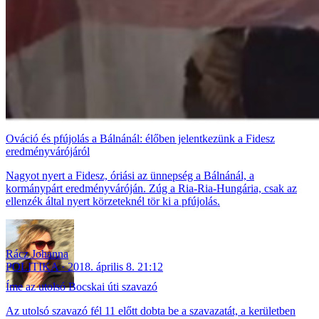
Ováció és pfújolás a Bálnánál: élőben jelentkezünk a Fidesz
eredményvárójáról
Nagyot nyert a Fidesz, óriási az ünnepség a Bálnánál, a
kormánypárt eredményváróján. Zúg a Ria-Ria-Hungária, csak az
ellenzék által nyert körzeteknél tör ki a pfújolás.
Rácz Johanna
POLITIKA
2018. április 8. 21:12
Íme az utolsó Bocskai úti szavazó
Az utolsó szavazó fél 11 előtt dobta be a szavazatát, a kerületben