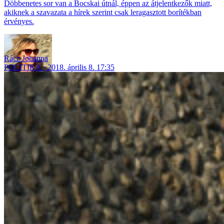
Döbbenetes sor van a Bocskai útnál, éppen az átjelentkezők miatt,
akiknek a szavazata a hírek szerint csak leragasztott borítékban
érvényes.
Rácz Johanna
POLITIKA
2018. április 8. 17:35