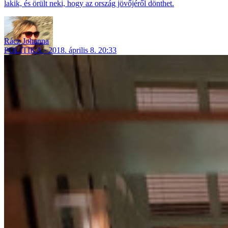
lakik, és örült neki, hogy az ország jövőjéről dönthet.
Rácz Johanna
POLITIKA
2018. április 8. 20:33