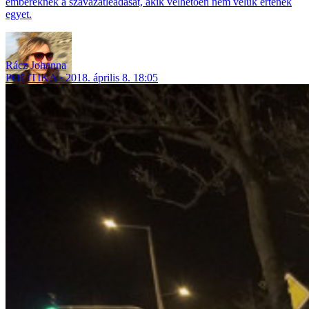
embereknek a szavazatleadását, akik vélhetően nem velük értenek
egyet.
Rácz Johanna
POLITIKA
2018. április 8. 18:05