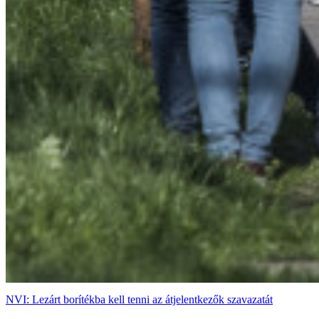
NVI: Lezárt borítékba kell tenni az átjelentkezők szavazatát